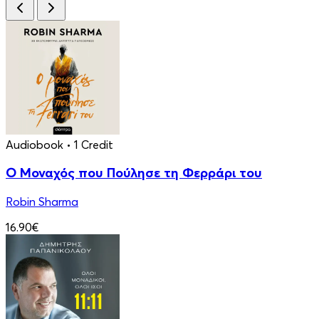
Audiobook
• 1 Credit
Ο Μοναχός που Πούλησε τη Φερράρι του
Robin Sharma
16.90€