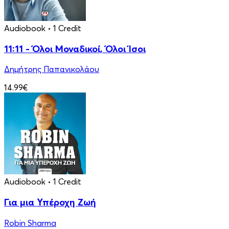
Audiobook
• 1 Credit
11:11 - Όλοι Μοναδικοί, Όλοι Ίσοι
Δημήτρης Παπανικολάου
14.99€
Audiobook
• 1 Credit
Για μια Υπέροχη Ζωή
Robin Sharma