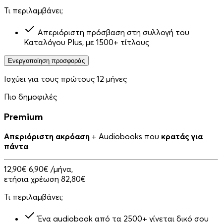
Τι περιλαμβάνει;
Απεριόριστη πρόσβαση στη συλλογή του
Καταλόγου Plus, με 1500+ τίτλους
Ενεργοποίηση προσφοράς
Ισχύει για τους πρώτους 12 μήνες
Πιο δημοφιλές
Premium
Απεριόριστη ακρόαση
+ Audiobooks που
κρατάς για
πάντα
12,90€
6,90€
/μήνα,
ετήσια χρέωση 82,80€
Τι περιλαμβάνει;
Ένα audiobook από τα 2500+ γίνεται δικό σου