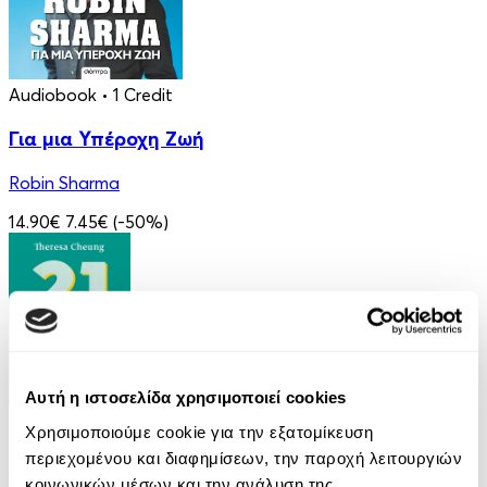
Audiobook
• 1 Credit
Για μια Υπέροχη Ζωή
Robin Sharma
14.90€
7.45€
(-50%)
Αυτή η ιστοσελίδα χρησιμοποιεί cookies
eBook
Χρησιμοποιούμε cookie για την εξατομίκευση
περιεχομένου και διαφημίσεων, την παροχή λειτουργιών
21 Ευκαιρίες να ξεπεράσεις τον εαυτό σου
κοινωνικών μέσων και την ανάλυση της