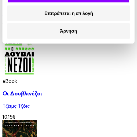
Οι Θεοί Διψούν
Επιτρέπεται η επιλογή
Anatole France
10.90€
Άρνηση
eBook
Οι Δουβλινέζοι
Τζέιμς Τζόις
10.15€