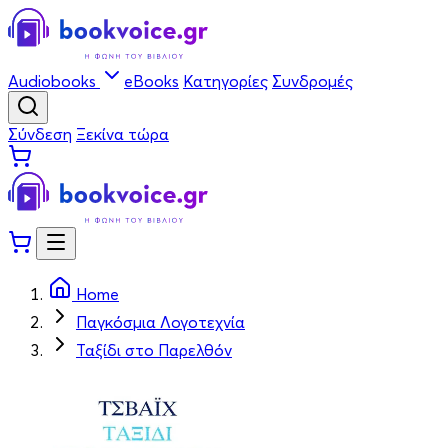
Audiobooks
eBooks
Κατηγορίες
Συνδρομές
Σύνδεση
Ξεκίνα τώρα
Home
Παγκόσμια Λογοτεχνία
Ταξίδι στο Παρελθόν