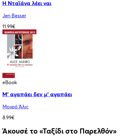
Η Νταϊάνα λέει ναι
Jen Besser
11.99€
eBook
Μ' αγαπάει δεν μ' αγαπάει
Μονρό Άλις
8.99€
Άκουσέ το «Ταξίδι στο Παρελθόν»