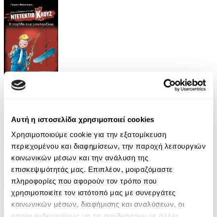
eBook
Μια υπόθεση για τον ντετέκτιβ Κλουζ 8: Η
παγίδα της μοτσαρέλας
Αυτή η ιστοσελίδα χρησιμοποιεί cookies
Jurgen Banscherus
Χρησιμοποιούμε cookie για την εξατομίκευση
περιεχομένου και διαφημίσεων, την παροχή λειτουργιών
6.99€
κοινωνικών μέσων και την ανάλυση της
επισκεψιμότητάς μας. Επιπλέον, μοιραζόμαστε
πληροφορίες που αφορούν τον τρόπο που
χρησιμοποιείτε τον ιστότοπό μας με συνεργάτες
κοινωνικών μέσων, διαφήμισης και αναλύσεων, οι
οποίοι ενδεχομένως να τις συνδυάσουν με άλλες