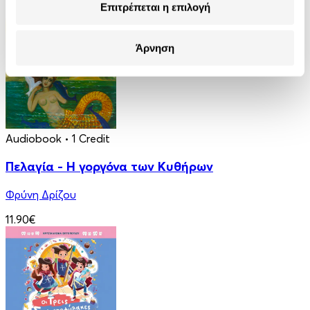
Επιτρέπεται η επιλογή
2.50€
Άρνηση
Audiobook
• 1 Credit
Πελαγία - Η γοργόνα των Κυθήρων
Φρύνη Δρίζου
11.90€