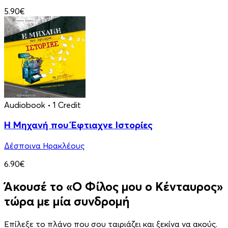
5.90€
Audiobook
• 1 Credit
Η Μηχανή που Έφτιαχνε Ιστορίες
Δέσποινα Ηρακλέους
6.90€
Άκουσέ το «Ο Φίλος μου ο Κένταυρος»
τώρα με μία συνδρομή
Επίλεξε το πλάνο που σου ταιριάζει και ξεκίνα να ακούς.