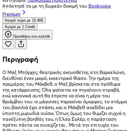
Απόκτησέ το με τη δωρεάν δοκιμή του
Bookvoice
Premium
Aγορά τώρα με 15.90€
Aγορά με 1 Credit
Προσθήκη στο καλάθι
Περιγραφή
Ο Μαξ Μπόρχες, θεατρικός σκηνοθέτης στη Βαρκελώνη,
διευθύνει έναν μικρό, εκκεντρικό θίασο. Την ημέρα της
πρεμιέρας του Μάκβεθ, ο Μαξ βρίσκεται στα πρόθυρα
της κατάρρευσης. Όλα φαίνεται να πηγαίνουν στραβά,
ενώ κανονικά αυτή θα έπρεπε να είναι η μέρα του
θριάμβου του: οι μάγισσες παραείναι όμορφες, το στέμμα
του βασιλιά έχει σπάσει, και ο Μάκβεθ αναδίδει μια
ύποπτη μυρωδιά ουίσκι. Όπως όμως του θυμίζει συχνά η
πανέξυπνη βοηθός του, η Έλσα Σολέρ, η παράσταση
πρέπει πάντα να συνεχίζεται... Μετά την επιτυχία του
Βιβλιοπωλείου των μικρών θαυμάτων, η Monica Gutierrez