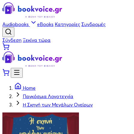
Audiobooks
eBooks
Κατηγορίες
Συνδρομές
Σύνδεση
Ξεκίνα τώρα
Home
Παγκόσμια Λογοτεχνία
Η Σκηνή των Μεγάλων Ονείρων