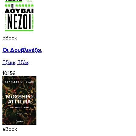
eBook
Οι Δουβλινέζοι
Τζέιμς Τζόις
10.15€
eBook