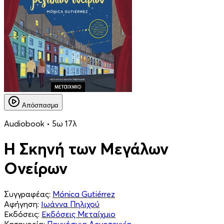
Απόσπασμα
Audiobook • 5ω 17λ
Η Σκηνή των Μεγάλων
Ονείρων
Συγγραφέας:
Mónica Gutiérrez
Αφήγηση:
Ιωάννα Πηλιχού
Εκδόσεις:
Εκδόσεις Μεταίχμιο
Κατηγορία:
Παγκόσμια Λογοτεχνία