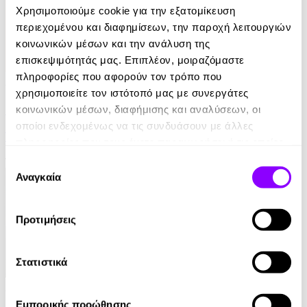
Χρησιμοποιούμε cookie για την εξατομίκευση
περιεχομένου και διαφημίσεων, την παροχή λειτουργιών
κοινωνικών μέσων και την ανάλυση της
επισκεψιμότητάς μας. Επιπλέον, μοιραζόμαστε
πληροφορίες που αφορούν τον τρόπο που
Audiobook
• 1 Credit
χρησιμοποιείτε τον ιστότοπό μας με συνεργάτες
Στο Σπίτι Της
κοινωνικών μέσων, διαφήμισης και αναλύσεων, οι
οποίοι ενδεχομένως να τις συνδυάσουν με άλλες
Yael Van Der Wouden
πληροφορίες που τους έχετε παραχωρήσει ή τις οποίες
έχουν συλλέξει σε σχέση με την από μέρους σας χρήση
16.90€
Επιλογή
των υπηρεσιών τους.
Αναγκαία
συγκατάθεσης
Προτιμήσεις
Στατιστικά
Audiobook
• 1 Credit
Εμπορικής προώθησης