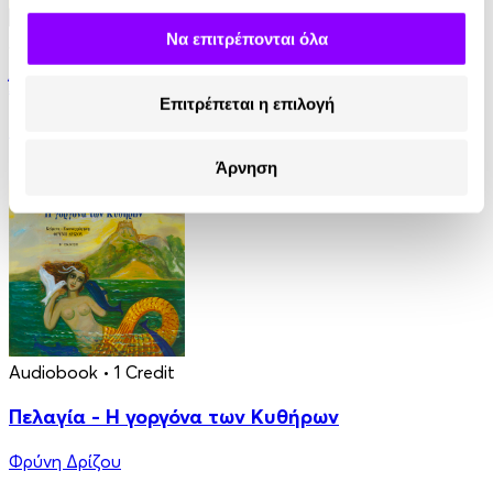
Να επιτρέπονται όλα
Audiobook
• 1 Credit
Άντα Λαβλέις. Η πρώτη προγραμματίστρια
Επιτρέπεται η επιλογή
Στέλλα Κάσδαγλη
Άρνηση
2.50€
Audiobook
• 1 Credit
Πελαγία - Η γοργόνα των Κυθήρων
Φρύνη Δρίζου