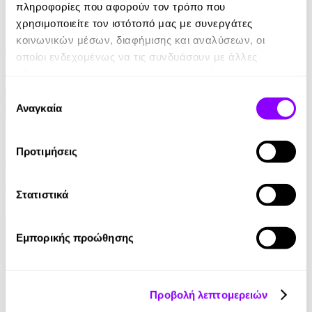
6.99€
πληροφορίες που αφορούν τον τρόπο που
χρησιμοποιείτε τον ιστότοπό μας με συνεργάτες
κοινωνικών μέσων, διαφήμισης και αναλύσεων, οι
οποίοι ενδεχομένως να τις συνδυάσουν με άλλες
πληροφορίες που τους έχετε παραχωρήσει ή τις οποίες
έχουν συλλέξει σε σχέση με την από μέρους σας χρήση
Επιλογή
των υπηρεσιών τους.
Αναγκαία
συγκατάθεσης
Audiobook
• 1 Credit
Προτιμήσεις
Κάτω από τον Ίδιο Ουρανό
Γιώτα Λιβάνη
Στατιστικά
4.90€
Εμπορικής προώθησης
Προβολή λεπτομερειών