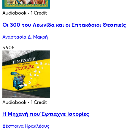
Audiobook
• 1 Credit
Οι 300 του Λεωνίδα και οι Eπτακόσιοι Θεσπιείς
Αναστασία Δ. Μακρή
5.90€
Audiobook
• 1 Credit
Η Μηχανή που Έφτιαχνε Ιστορίες
Δέσποινα Ηρακλέους