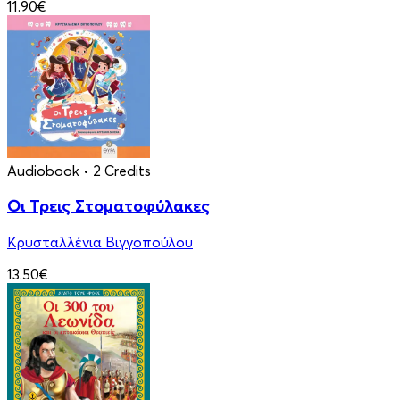
11.90€
Audiobook
• 2 Credits
Οι Τρεις Στοματοφύλακες
Κρυσταλλένια Βιγγοπούλου
13.50€