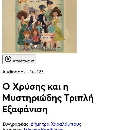
Απόσπασμα
Audiobook • 1ω 12λ
Ο Χρύσης και η
Μυστηριώδης Τριπλή
Εξαφάνιση
Συγγραφέας:
Δήμητρα Χαραλάμπους
Αφήγηση:
Γιάννης Κορδώνης