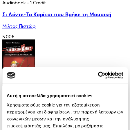
Audiobook
• 1 Credit
Σι Λόντε-Το Κορίτσι που Βρήκε τη Μουσική
Μίλτος Πιστώφ
5.00€
eBook
Αυτή η ιστοσελίδα χρησιμοποιεί cookies
Μια υπόθεση για τον ντετέκτιβ Κλουζ 8: Η
Χρησιμοποιούμε cookie για την εξατομίκευση
παγίδα της μοτσαρέλας
περιεχομένου και διαφημίσεων, την παροχή λειτουργιών
κοινωνικών μέσων και την ανάλυση της
Jurgen Banscherus
επισκεψιμότητάς μας. Επιπλέον, μοιραζόμαστε