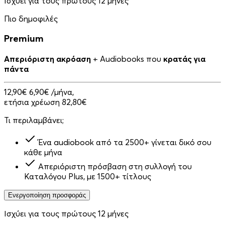
Ισχύει για τους πρώτους 12 μήνες
Πιο δημοφιλές
Premium
Απεριόριστη ακρόαση
+ Audiobooks που
κρατάς για
πάντα
12,90€
6,90€
/μήνα,
ετήσια χρέωση 82,80€
Τι περιλαμβάνει;
Ένα audiobook από τα 2500+ γίνεται δικό σου
κάθε μήνα
Απεριόριστη πρόσβαση στη συλλογή του
Καταλόγου Plus, με 1500+ τίτλους
Ενεργοποίηση προσφοράς
Ισχύει για τους πρώτους 12 μήνες