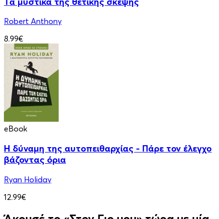
Τα μυστικά της θετικής σκέψης
Robert Anthony
8.99€
eBook
Η δύναμη της αυτοπειθαρχίας - Πάρε τον έλεγχο
βάζοντας όρια
Ryan Holiday
12.99€
Άκουσέ το «Στον Γιο μου» τώρα με μία