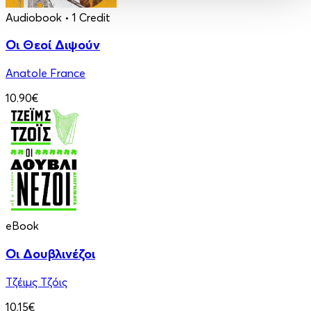
Audiobook
• 1 Credit
Οι Θεοί Διψούν
Anatole France
10.90€
eBook
Οι Δουβλινέζοι
Τζέιμς Τζόις
10.15€