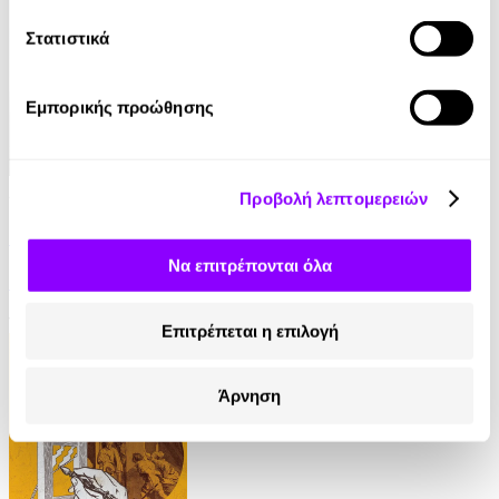
Στατιστικά
Εμπορικής προώθησης
Audiobook
• 1 Credit
Προβολή λεπτομερειών
Ο Τελευταίος των Μοϊκανών
Να επιτρέπονται όλα
James Fenimore Cooper
13.90€
Επιτρέπεται η επιλογή
Άρνηση