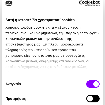
eBook
Ελέφαντας
Αυτή η ιστοσελίδα χρησιμοποιεί cookies
Ρέιμοντ Κάρβερ
Χρησιμοποιούμε cookie για την εξατομίκευση
7.99€
περιεχομένου και διαφημίσεων, την παροχή λειτουργιών
κοινωνικών μέσων και την ανάλυση της
επισκεψιμότητάς μας. Επιπλέον, μοιραζόμαστε
πληροφορίες που αφορούν τον τρόπο που
χρησιμοποιείτε τον ιστότοπό μας με συνεργάτες
κοινωνικών μέσων, διαφήμισης και αναλύσεων, οι
οποίοι ενδεχομένως να τις συνδυάσουν με άλλες
πληροφορίες που τους έχετε παραχωρήσει ή τις οποίες
Audiobook
• 1 Credit
έχουν συλλέξει σε σχέση με την από μέρους σας χρήση
Επιλογή
των υπηρεσιών τους.
Στο Σπίτι Της
Αναγκαία
συγκατάθεσης
Yael Van Der Wouden
Προτιμήσεις
16.90€