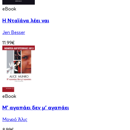
eBook
Η Νταϊάνα λέει ναι
Jen Besser
11.99€
eBook
Μ' αγαπάει δεν μ' αγαπάει
Μονρό Άλις
8.99€