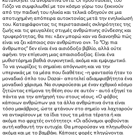
Γιόζο να συμφιλιωθεί με τον κόσμο γύρω του ξεκινούν
από την παιδική του ηλικία και τελικά οδηγούν σε μια
αποτυχημένη απόπειρα αυτοκτονίας μετά την ενηλικίωσή
του. Καταγράφοντας τις περιστασιακές σκληρότητες της
ζωής και τις φευγαλέες στιγμές ανθρώπινης σύνδεσης και
τρυφερότητας, θα πει: «Δεν μπορώ καν να διανοηθώ πώς
είναι να ζει κάποιος σαν ανθρώπινο ον». Το "Όχι πια
άνθρωπος" δεν είναι ένα αισιόδοξο βιβλίο, αλλά ούτε
αφήνει την επίγευση μιας απαισιοδοξίας. Είναι ένα
μυθιστόρημα βαθιά συγκινητικό, ακόμα και εμψυχωτικό.
Το να γνωρίζεις τι σημαίνει απόγνωση και να την
υπερνικάς με τα μέσα που διαθέτεις –η φαντασία ήταν το
μοναδικό όπλο του Dazai– αποτελεί αδιαμφισβήτητα ένα
μοναδικό χάρισμα. Να συγκρούεσαι με έναν εχθρικό κόσμο
ζητώντας επίμονα τη θέση σου σε αυτόν - αυτό εξηγεί τα
πάντα για την απήχησή του στους νέους. «Ο φόβος
κάποιων ανθρώπων για τα άλλα ανθρώπινα όντα είναι
τόσο μακάβριος, ώστε φτάνουν στο σημείο να λαχταρούν
να αντικρίσουν με τα ίδια τους τα μάτια τέρατα ή και
ακόμα πιο φριχτές οντότητες». «Οι αδύναμοι φοβούνται
αυτή καθαυτή την ευτυχία. Θα μπορούσαν να πληγωθούν
ακόμα και με το βαμβάκι. Κάποιες φορές πληγώνονται