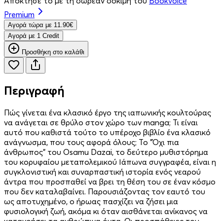
Απόκτησέ το με τη δωρεάν δοκιμή του
Bookvoice
Premium
Aγορά τώρα με 11.90€
Aγορά με 1 Credit
Προσθήκη στο καλάθι
Περιγραφή
Πώς γίνεται ένα κλασικό έργο της ιαπωνικής κουλτούρας
να ανάγεται σε θρύλο στον χώρο των manga; Τι είναι
αυτό που καθιστά τούτο το υπέροχο βιβλίο ένα κλασικό
ανάγνωσμα, που τους αφορά όλους; Το "Όχι πια
άνθρωπος" του Osamu Dazai, το δεύτερο μυθιστόρημα
του κορυφαίου μεταπολεμικού Ιάπωνα συγγραφέα, είναι η
συγκλονιστική και συναρπαστική ιστορία ενός νεαρού
άντρα που προσπαθεί να βρει τη θέση του σε έναν κόσμο
που δεν καταλαβαίνει. Παρουσιάζοντας τον εαυτό του
ως αποτυχημένο, ο ήρωας πασχίζει να ζήσει μια
φυσιολογική ζωή, ακόμα κι όταν αισθάνεται ανίκανος να
κατανοήσει τα ανθρώπινα όντα. Οι προσπάθειες του