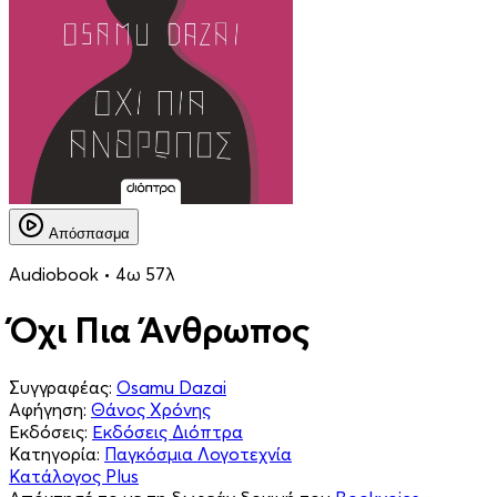
Απόσπασμα
Audiobook • 4ω 57λ
Όχι Πια Άνθρωπος
Συγγραφέας:
Osamu Dazai
Αφήγηση:
Θάνος Χρόνης
Εκδόσεις:
Εκδόσεις Διόπτρα
Κατηγορία:
Παγκόσμια Λογοτεχνία
Κατάλογος Plus