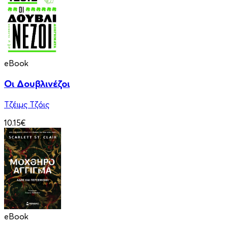
eBook
Οι Δουβλινέζοι
Τζέιμς Τζόις
10.15€
eBook