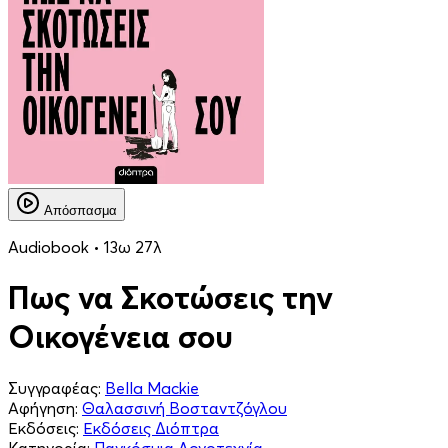
Απόσπασμα
Audiobook • 13ω 27λ
Πως να Σκοτώσεις την
Οικογένεια σου
Συγγραφέας:
Bella Mackie
Αφήγηση:
Θαλασσινή Βοσταντζόγλου
Εκδόσεις:
Εκδόσεις Διόπτρα
Κατηγορία:
Παγκόσμια Λογοτεχνία