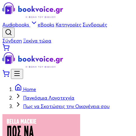
Audiobooks
eBooks
Κατηγορίες
Συνδρομές
Σύνδεση
Ξεκίνα τώρα
Home
Παγκόσμια Λογοτεχνία
Πως να Σκοτώσεις την Οικογένεια σου