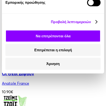
Ο Τελευταίος των Μοϊκανών
Εμπορικής προώθησης
James Fenimore Cooper
13.90€
Προβολή λεπτομερειών
Να επιτρέπονται όλα
Επιτρέπεται η επιλογή
Άρνηση
Audiobook
• 1 Credit
Οι Θεοί Διψούν
Anatole France
10.90€