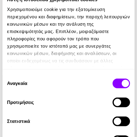
Χρησιμοποιούμε cookie για την εξατομίκευση
περιεχομένου και διαφημίσεων, την παροχή λειτουργιών
κοινωνικών μέσων και την ανάλυση της
επισκεψιμότητάς μας. Επιπλέον, μοιραζόμαστε
Audiobook
• 1 Credit
πληροφορίες που αφορούν τον τρόπο που
χρησιμοποιείτε τον ιστότοπό μας με συνεργάτες
Στο Σπίτι Της
κοινωνικών μέσων, διαφήμισης και αναλύσεων, οι
οποίοι ενδεχομένως να τις συνδυάσουν με άλλες
Yael Van Der Wouden
πληροφορίες που τους έχετε παραχωρήσει ή τις οποίες
16.90€
έχουν συλλέξει σε σχέση με την από μέρους σας χρήση
Επιλογή
των υπηρεσιών τους.
Αναγκαία
συγκατάθεσης
Προτιμήσεις
Στατιστικά
Audiobook
• 1 Credit