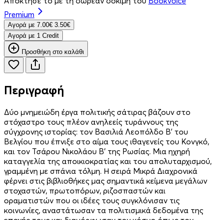
Απόκτησέ το με τη δωρεάν δοκιμή του
Bookvoice
Premium
Aγορά με
7.00€
3.50€
Aγορά με 1 Credit
Προσθήκη στο καλάθι
Περιγραφή
Δύο μνημειώδη έργα πολιτικής σάτιρας βάζουν στο
στόχαστρο τους πλέον ανηλεείς τυράννους της
σύγχρονης ιστορίας: τον Βασιλιά Λεοπόλδο Β’ του
Βελγίου που έπνιξε στο αίμα τους ιθαγενείς του Κονγκό,
και τον Τσάρου Νικολάου Β’ της Ρωσίας. Μια ηχηρή
καταγγελία της αποικιοκρατίας και του απολυταρχισμού,
γραμμένη με σπάνια τόλμη. Η σειρά Μικρά Διαχρονικά
φέρνει στις βιβλιοθήκες μας σημαντικά κείμενα μεγάλων
στοχαστών, πρωτοπόρων, ριζοσπαστών και
οραματιστών που οι ιδέες τους συγκλόνισαν τις
κοινωνίες, αναστάτωσαν τα πολιτισμικά δεδομένα της
εποχής τους και διαμόρφωσαν τον κόσμο όπως τον