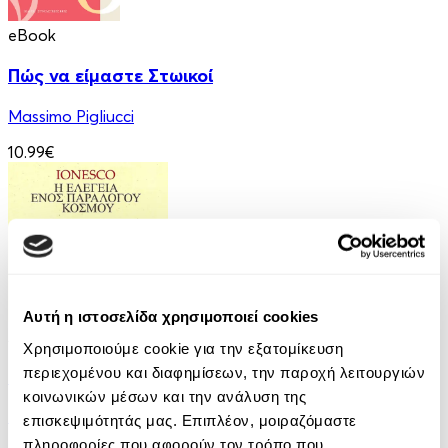
eBook
Πώς να είμαστε Στωικοί
Massimo Pigliucci
10.99€
Αυτή η ιστοσελίδα χρησιμοποιεί cookies
Audiobook
• 1 Credit
Χρησιμοποιούμε cookie για την εξατομίκευση
περιεχομένου και διαφημίσεων, την παροχή λειτουργιών
Η Ελεγεία Ενός Παράλογου Κόσμου
κοινωνικών μέσων και την ανάλυση της
Eugene Ionesco
επισκεψιμότητάς μας. Επιπλέον, μοιραζόμαστε
πληροφορίες που αφορούν τον τρόπο που