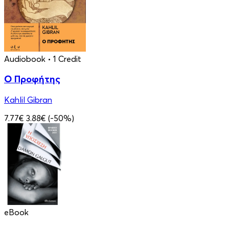
Audiobook
• 1 Credit
Ο Προφήτης
Kahlil Gibran
7.77€
3.88€
(-50%)
eBook