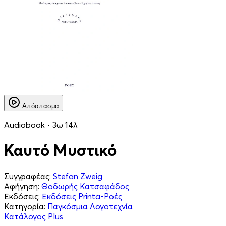
Απόσπασμα
Audiobook • 3ω 14λ
Καυτό Μυστικό
Συγγραφέας:
Stefan Zweig
Αφήγηση:
Θοδωρής Κατσαφάδος
Εκδόσεις:
Εκδόσεις Printa-Ροές
Κατηγορία:
Παγκόσμια Λογοτεχνία
Κατάλογος Plus