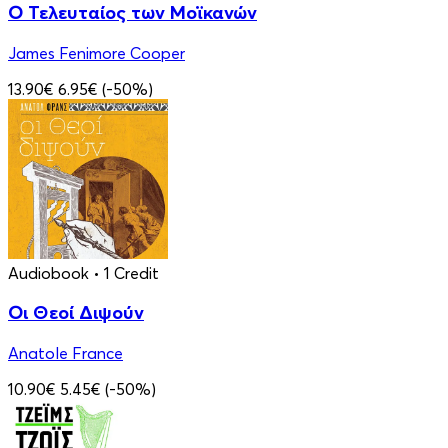
Ο Τελευταίος των Μοϊκανών
James Fenimore Cooper
13.90€
6.95€
(-50%)
Audiobook
• 1 Credit
Οι Θεοί Διψούν
Anatole France
10.90€
5.45€
(-50%)