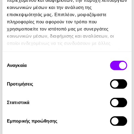
Damon Galgut
κοινωνικών μέσων και την ανάλυση της
10.99€
επισκεψιμότητάς μας. Επιπλέον, μοιραζόμαστε
πληροφορίες που αφορούν τον τρόπο που
χρησιμοποιείτε τον ιστότοπό μας με συνεργάτες
κοινωνικών μέσων, διαφήμισης και αναλύσεων, οι
οποίοι ενδεχομένως να τις συνδυάσουν με άλλες
πληροφορίες που τους έχετε παραχωρήσει ή τις οποίες
έχουν συλλέξει σε σχέση με την από μέρους σας χρήση
Επιλογή
των υπηρεσιών τους.
Αναγκαία
συγκατάθεσης
eBook
Ελέφαντας
Προτιμήσεις
Ρέιμοντ Κάρβερ
7.99€
Στατιστικά
Εμπορικής προώθησης