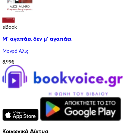
eBook
Μ' αγαπάει δεν μ' αγαπάει
Μονρό Άλις
8.99€
Κοινωνικά Δίκτυα