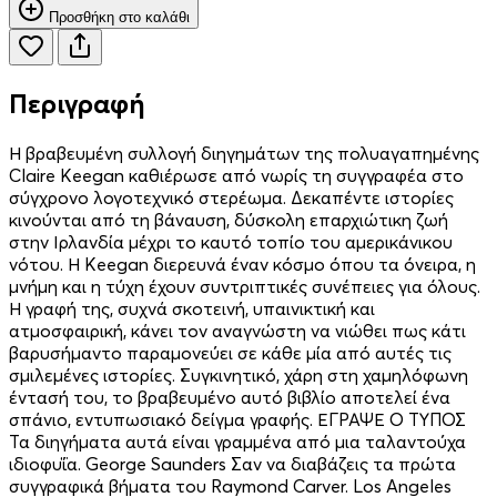
Προσθήκη στο καλάθι
Περιγραφή
Η βραβευμένη συλλογή διηγημάτων της πολυαγαπημένης
Claire Keegan καθιέρωσε από νωρίς τη συγγραφέα στο
σύγχρονο λογοτεχνικό στερέωμα. Δεκαπέντε ιστορίες
κινούνται από τη βάναυση, δύσκολη επαρχιώτικη ζωή
στην Ιρλανδία μέχρι το καυτό τοπίο του αμερικάνικου
νότου. Η Keegan διερευνά έναν κόσμο όπου τα όνειρα, η
μνήμη και η τύχη έχουν συντριπτικές συνέπειες για όλους.
Η γραφή της, συχνά σκοτεινή, υπαινικτική και
ατμοσφαιρική, κάνει τον αναγνώστη να νιώθει πως κάτι
βαρυσήμαντο παραμονεύει σε κάθε μία από αυτές τις
σμιλεμένες ιστορίες. Συγκινητικό, χάρη στη χαμηλόφωνη
έντασή του, το βραβευμένο αυτό βιβλίο αποτελεί ένα
σπάνιο, εντυπωσιακό δείγμα γραφής. ΕΓΡΑΨΕ Ο ΤΥΠΟΣ
Τα διηγήματα αυτά είναι γραμμένα από μια ταλαντούχα
ιδιοφυΐα. George Saunders Σαν να διαβάζεις τα πρώτα
συγγραφικά βήματα του Raymond Carver. Los Angeles