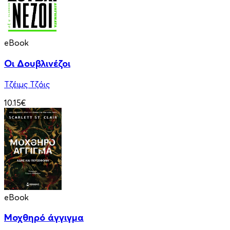
eBook
Οι Δουβλινέζοι
Τζέιμς Τζόις
10.15€
eBook
Μοχθηρό άγγιγμα