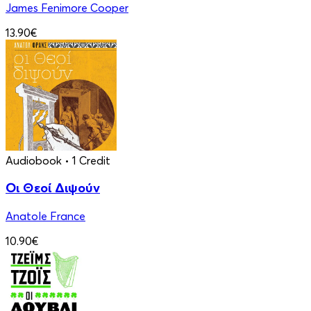
James Fenimore Cooper
13.90€
Audiobook
• 1 Credit
Οι Θεοί Διψούν
Anatole France
10.90€