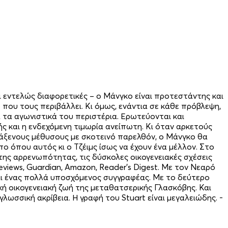
αι εντελώς διαφορετικές – ο Μάνγκο είναι προτεστάντης και
ο που τους περιβάλλει. Κι όμως, ενάντια σε κάθε πρόβλεψη,
α τα αγωνιστικά του περιστέρια. Ερωτεύονται και
ής και η ενδεχόμενη τιμωρία ανείπωτη. Κι όταν αρκετούς
αράξενους μέθυσους με σκοτεινό παρελθόν, ο Μάνγκο θα
ο όπου αυτός κι ο Τζέιμς ίσως να έχουν ένα μέλλον. Στο
 της αρρενωπότητας, τις δύσκολες οικογενειακές σχέσεις
Reviews, Guardian, Amazon, Reader’s Digest. Με τον Νεαρό
ίναι ένας πολλά υποσχόμενος συγγραφέας. Με το δεύτερο
κή οικογενειακή ζωή της μεταθατσερικής Γλασκόβης. Και
γλωσσική ακρίβεια. Η γραφή του Stuart είναι μεγαλειώδης. -