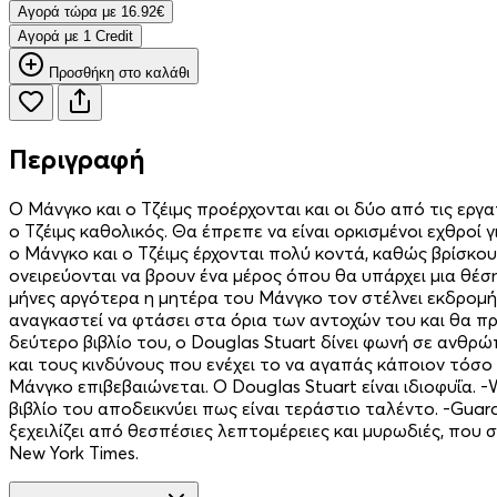
Aγορά τώρα με 16.92€
Aγορά με 1 Credit
Προσθήκη στο καλάθι
Περιγραφή
Ο Μάνγκο και ο Τζέιμς προέρχονται και οι δύο από τις εργ
ο Τζέιμς καθολικός. Θα έπρεπε να είναι ορκισμένοι εχθροί
ο Μάνγκο και ο Τζέιμς έρχονται πολύ κοντά, καθώς βρίσκου
ονειρεύονται να βρουν ένα μέρος όπου θα υπάρχει μια θέση
μήνες αργότερα η μητέρα του Μάνγκο τον στέλνει εκδρομή 
αναγκαστεί να φτάσει στα όρια των αντοχών του και θα πρ
δεύτερο βιβλίο του, ο Douglas Stuart δίνει φωνή σε ανθρώ
και τους κινδύνους που ενέχει το να αγαπάς κάποιον τόσο π
Μάνγκο επιβεβαιώνεται. Ο Douglas Stuart είναι ιδιοφυΐα. 
βιβλίο του αποδεικνύει πως είναι τεράστιο ταλέντο. -Guar
ξεχειλίζει από θεσπέσιες λεπτομέρειες και μυρωδιές, που σ
New York Times.