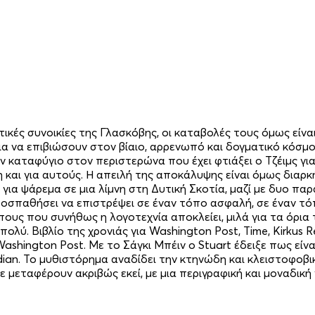
ατικές συνοικίες της Γλασκόβης, οι καταβολές τους όμως είν
 για να επιβιώσουν στον βίαιο, αρρενωπό και δογματικό κόσμ
ν καταφύγιο στον περιστερώνα που έχει φτιάξει ο Τζέιμς γι
 και για αυτούς. Η απειλή της αποκάλυψης είναι όμως διαρκ
για ψάρεμα σε μια λίμνη στη Δυτική Σκοτία, μαζί με δυο π
οσπαθήσει να επιστρέψει σε έναν τόπο ασφαλή, σε έναν τόπ
πους που συνήθως η λογοτεχνία αποκλείει, μιλά για τα όρια
ολύ. Βιβλίο της χρονιάς για Washington Post, Time, Kirkus 
-Washington Post. Με το Σάγκι Μπέιν ο Stuart έδειξε πως ε
dian. Το μυθιστόρημα αναδίδει την κτηνώδη και κλειστοφοβι
ε μεταφέρουν ακριβώς εκεί, με μια περιγραφική και μοναδική 