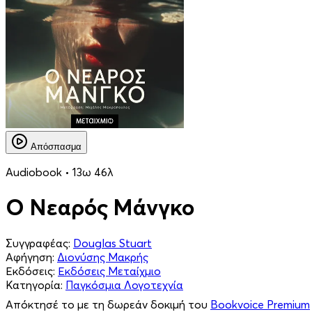
Απόσπασμα
Audiobook • 13ω 46λ
Ο Νεαρός Μάνγκο
Συγγραφέας:
Douglas Stuart
Αφήγηση:
Διονύσης Μακρής
Εκδόσεις:
Εκδόσεις Μεταίχμιο
Κατηγορία:
Παγκόσμια Λογοτεχνία
Απόκτησέ το με τη δωρεάν δοκιμή του
Bookvoice Premium