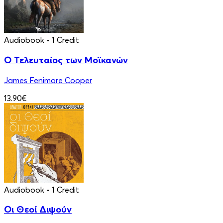
Audiobook
• 1 Credit
Ο Τελευταίος των Μοϊκανών
James Fenimore Cooper
13.90€
Audiobook
• 1 Credit
Οι Θεοί Διψούν