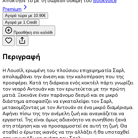
Απόκτησέ το με τη δωρεάν δοκιμή του
Bookvoice
Premium
Aγορά τώρα με 10.90€
Aγορά με 1 Credit
Προσθήκη στο καλάθι
Περιγραφή
Η Λουσίλ, ερωμένη του πλούσιου επιχειρηματία Σαρλ,
απολαμβάνει την άνεση και την καλοπέραση που της
προσφέρει. Κατά τη διάρκεια ενός κοκτέιλ πάρτι γνωρίζει
τον νεαρό Αντουάν και τον ερωτεύεται με την πρώτη
ματιά. Ξεκινάνε έναν παράνομο δεσμό και σε μικρό
διάστημα αποφασίζει να εγκαταλείψει τον Σαρλ,
μετακομίζοντας με τον Αντουάν σε ένα μικρό διαμέρισμα.
Αφήνει πίσω της την ανέμελη ζωή και αναγκάζεται να
εργαστεί. Της είναι όμως αδιανόητο να συνηθίσει ξανά
στη στέρηση και να προσαρμοστεί σε αυτή τη ζωή. Θα
σταθεί ο έρωτας ικανός να την αλλάξει ή θα υποταχθεί
στη γενναιόδωρη αγάπη του Σαρλ;