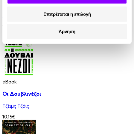
Οι Θεοί Διψούν
Επιτρέπεται η επιλογή
Anatole France
10.90€
Άρνηση
eBook
Οι Δουβλινέζοι
Τζέιμς Τζόις
10.15€