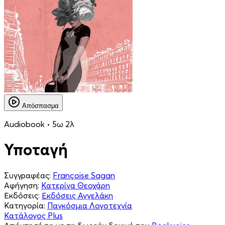
Απόσπασμα
Audiobook • 5ω 2λ
Υποταγή
Συγγραφέας:
Françoise Sagan
Αφήγηση:
Κατερίνα Θεοχάρη
Εκδόσεις:
Εκδόσεις Αγγελάκη
Κατηγορία:
Παγκόσμια Λογοτεχνία
Κατάλογος Plus