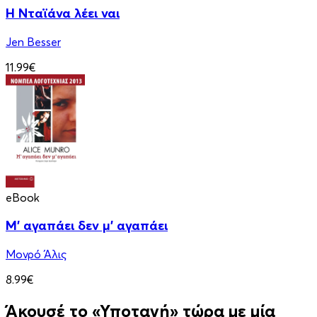
Η Νταϊάνα λέει ναι
Jen Besser
11.99€
eBook
Μ' αγαπάει δεν μ' αγαπάει
Μονρό Άλις
8.99€
Άκουσέ το «Υποταγή» τώρα με μία