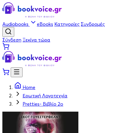
Audiobooks
eBooks
Κατηγορίες
Συνδρομές
Σύνδεση
Ξεκίνα τώρα
Home
Ερωτική Λογοτεχνία
Pretties- Βιβλίο 2ο