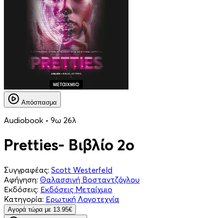
Απόσπασμα
Audiobook • 9ω 26λ
Pretties- Βιβλίο 2ο
Συγγραφέας:
Scott Westerfeld
Αφήγηση:
Θαλασσινή Βοσταντζόγλου
Εκδόσεις:
Εκδόσεις Μεταίχμιο
Κατηγορία:
Ερωτική Λογοτεχνία
Aγορά τώρα με 13.95€