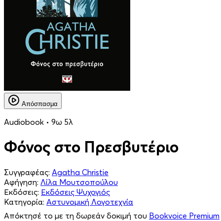
Απόσπασμα
Audiobook • 9ω 5λ
Φόνος στο Πρεσβυτέριο
Συγγραφέας:
Agatha Christie
Αφήγηση:
Λίλα Μουτσοπούλου
Εκδόσεις:
Εκδόσεις Ψυχογιός
Κατηγορία:
Αστυνομική Λογοτεχνία
Απόκτησέ το με τη δωρεάν δοκιμή του
Bookvoice Premium