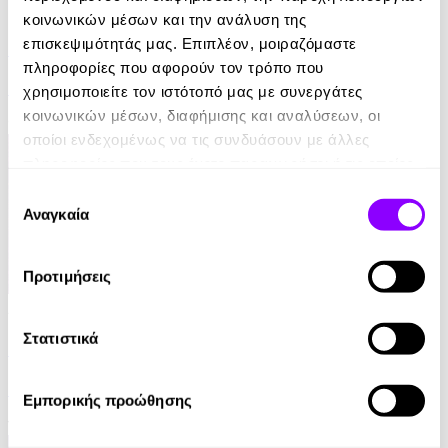
eBook
κοινωνικών μέσων και την ανάλυση της
επισκεψιμότητάς μας. Επιπλέον, μοιραζόμαστε
Το Πετράδι του Χάλφλινγκ
πληροφορίες που αφορούν τον τρόπο που
R. A. Salvatore
χρησιμοποιείτε τον ιστότοπό μας με συνεργάτες
κοινωνικών μέσων, διαφήμισης και αναλύσεων, οι
9.90€
οποίοι ενδεχομένως να τις συνδυάσουν με άλλες
πληροφορίες που τους έχετε παραχωρήσει ή τις οποίες
έχουν συλλέξει σε σχέση με την από μέρους σας χρήση
Επιλογή
των υπηρεσιών τους.
Αναγκαία
συγκατάθεσης
Προτιμήσεις
Audiobook
• 1 Credit
Στατιστικά
Οι Κεφαλές του Κέρβερου
Francis Stevens
Εμπορικής προώθησης
12.90€