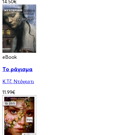
14.50€
eBook
Το ράγισμα
Κ.Τζ. Ντόχερτι
11.99€