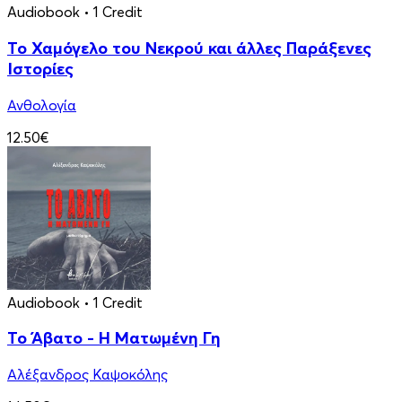
Audiobook
• 1 Credit
Το Χαμόγελο του Νεκρού και άλλες Παράξενες
Ιστορίες
Ανθολογία
12.50€
Audiobook
• 1 Credit
Το Άβατο - Η Ματωμένη Γη
Αλέξανδρος Καψοκόλης