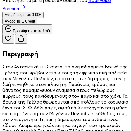
Απόκτησέ το με τη δωρεάν δοκιμή του
Bookvoice
Premium
Aγορά τώρα με 9.90€
Aγορά με 1 Credit
Προσθήκη στο καλάθι
Περιγραφή
Στην Ανταρκτική υψώνονται τα ανεμοδαρμένα Βουνά της
Τρέλας, που κρύβουν πίσω τους την φρικιαστική πολιτεία
των Μεγάλων Παλαιών, η οποία ήταν ήδη αρχαία, όταν η
ζωή γεννήθηκε στον πλανήτη. Παράνοια, τρόμος και
θάνατος παραμονεύουν ανάμεσα στους πελώριους
πύργους, τους παγιδευμένους στον πάγο και στο χιόνι. Τα
Βουνά της Τρέλας θεωρούνται από πολλούς το κορυφαίο
έργο του Χ. Φ. Λάβκραφτ, αφού εδώ επεξηγούνται η φύση
και η προέλευση των Μεγάλων Παλαιών, η κάθοδός τους
στην νεογέννητη Γη και η δημιουργία του ανθρώπινου
είδους. Ακόμα ερμηνεύεται η καταγωγή των τρομερών
Γιογγόθ, των Μι Γκο, των Γιογκ Σόθοθ, της απάνθρωπης