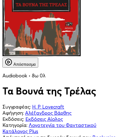
Απόσπασμα
Audiobook • 8ω 0λ
Τα Βουνά της Τρέλας
Συγγραφέας:
H. P. Lovecraft
Αφήγηση:
Αλέξανδρος Βάρθης
Εκδόσεις:
Εκδόσεις Αίολος
Κατηγορία:
Λογοτεχνία του Φανταστικού
Κατάλογος Plus