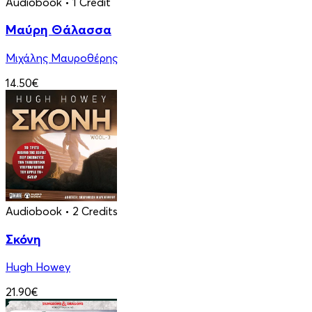
Audiobook
• 1 Credit
Μαύρη Θάλασσα
Μιχάλης Μαυροθέρης
14.50€
Audiobook
• 2 Credits
Σκόνη
Hugh Howey
21.90€