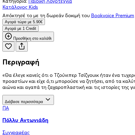
Κατηγορία:
Παιδική Λογοτεχνία
Κατάλογος Kids
Απόκτησέ το με τη δωρεάν δοκιμή του
Bookvoice Premium
Aγορά τώρα με 5.90€
Aγορά με 1 Credit
Προσθήκη στο καλάθι
Περιγραφή
«Θα έλεγε κανείς ότι ο Τζούνιπερ Τσίζγουικ ήταν ένα τυχερ
προαστίων και είχε ό,τι μπορούσε να ζητήσει, από τα καλύ
αιώνα και αγαπά τη ζαχαροπλαστική και τις ιστορίες της γι
Διάβασε περισσότερα
ΠΑ
Πόλλυ Αντωνιάδη
Συγγραφέας