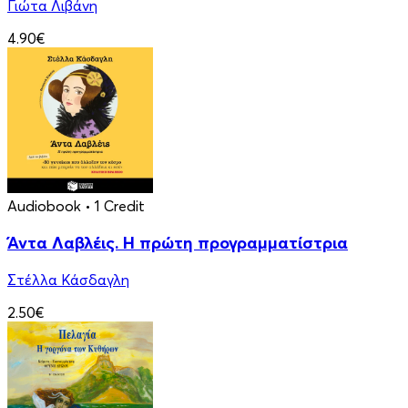
Γιώτα Λιβάνη
4.90€
Audiobook
• 1 Credit
Άντα Λαβλέις. Η πρώτη προγραμματίστρια
Στέλλα Κάσδαγλη
2.50€