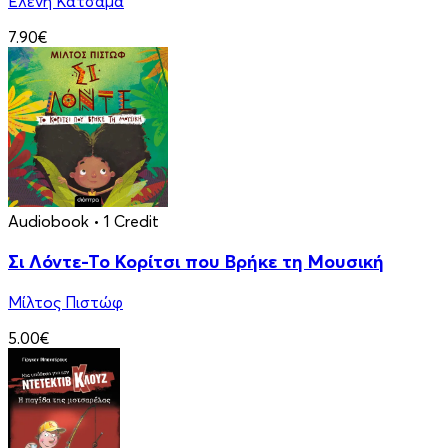
Ελένη Κατσαμά
7.90€
Audiobook
• 1 Credit
Σι Λόντε-Το Κορίτσι που Βρήκε τη Μουσική
Μίλτος Πιστώφ
5.00€