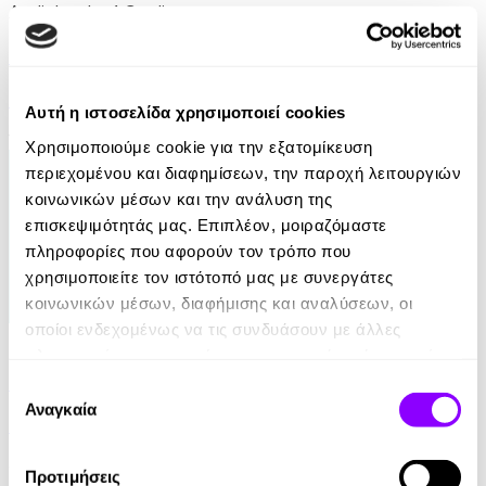
Audiobook
• 1 Credit
Για μια Υπέροχη Ζωή
Robin Sharma
Αυτή η ιστοσελίδα χρησιμοποιεί cookies
14.90€
Χρησιμοποιούμε cookie για την εξατομίκευση
περιεχομένου και διαφημίσεων, την παροχή λειτουργιών
κοινωνικών μέσων και την ανάλυση της
επισκεψιμότητάς μας. Επιπλέον, μοιραζόμαστε
πληροφορίες που αφορούν τον τρόπο που
χρησιμοποιείτε τον ιστότοπό μας με συνεργάτες
κοινωνικών μέσων, διαφήμισης και αναλύσεων, οι
οποίοι ενδεχομένως να τις συνδυάσουν με άλλες
eBook
πληροφορίες που τους έχετε παραχωρήσει ή τις οποίες
21 Ευκαιρίες να ξεπεράσεις τον εαυτό σου
έχουν συλλέξει σε σχέση με την από μέρους σας χρήση
Επιλογή
των υπηρεσιών τους.
Αναγκαία
συγκατάθεσης
Theresa Cheung
8.99€
Προτιμήσεις