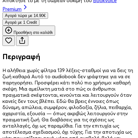
Απόκτησέ το με τη δωρεάν δοκιμή του
Bookvoice
Premium
Aγορά τώρα με 14.90€
Aγορά με 1 Credit
Προσθήκη στο καλάθι
Περιγραφή
Η αλήθεια χωρίς φίλτρα 139 λέξεις-σταθμοί για να δεις τη
ζωή καθαρά Αυτό το audiobook δεν γράφτηκε για να σε
παρηγορήσει. Προσφέρει κάτι πολύ πιο χρήσιμο: καθαρή
σκέψη. Μια αμείλικτη ματιά στο πώς οι άνθρωποι
πραγματικά σκέφτονται, κινούνται και λειτουργούν όταν
κανείς δεν τους βλέπει. Εδώ θα βρεις έννοιες όπως
δύναμη, απώλεια, συμφέρον, φιλοδοξία, ζήλια, πειθαρχία,
αχαριστία, εξουσία — όπως ακριβώς λειτουργούν στην
πραγματική ζωή. Θα διαβάσεις για τις σχέσεις ως
ανταλλαγές, όχι ως παραμύθια. Για την επιτυχία ως
αποτέλεσμα σχεδιασμού, όχι τύχης. Για την αποτυχία ως
κάτι που χτίζεται αργά, μέσα από αναβολή, βολή και