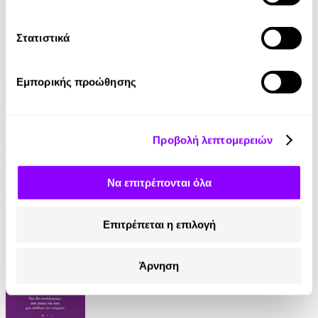
Στατιστικά
Εμπορικής προώθησης
Audiobook
• 1 Credit
Προβολή λεπτομερειών
Τα μυστικά του μοναχού που πούλησε τη Ferrari
του
Να επιτρέπονται όλα
Robin Sharma
14.90€
Επιτρέπεται η επιλογή
Άρνηση