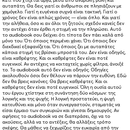
αυταπάτη. Θα δεις γιατί οι άνθρωποι σε πλησιάζουν με
χαμόγελο. Γιατί η ευγένεια συχνά είναι τακτική. Γιατί ο
χρόνος δεν είναι απλώς χρόνος — είναι όπλο. Και γιατί
την αλήθεια, όσο κι αν όλοι τη ζητούν, σχεδόν κανείς δεν
την αντέχει όταν έρθει η στιγμή να την πληρώσει. Αυτό
το audiobook σου δείχνει ότι τίποτα δεν πάει καλά από
μόνο του. Ότι όποιος περιμένει χάνει. Ότι όποιος δεν
διεκδικεί εξαφανίζεται. Ότι όποιος ζει με αυταπάτες
κάποια στιγμή τις βρίσκει μπροστά του. Δεν είναι οδηγός,
είναι καθρέφτης. Και οι καθρέφτες δεν είναι ποτέ
ευγενικοί. Αν αντέχεις να κοιταχτείς χωρίς φίλτρα, άνοιξέ
το. Το audiobook αυτό δεν είναι οδηγός. Οδηγίες
ακολουθούν όσοι δεν θέλουν να πάρουν την ευθύνη. Εδώ
δεν θα βρεις κανόνες. Θα βρεις καθρέφτες. Και οι
καθρέφτες δεν είναι ποτέ ευγενικοί. Όλη η ουσία αυτού
του έργου χτίστηκε στη συνάντηση δύο κόσμων: της
λογικής και της ψυχής. Η λογική προστατεύει, η ψυχή
κατευθύνει και μόνο όταν συνεργαστούν, σταματάς να
είσαι έρμαιο των συγκυριών και γίνεσαι δημιουργός. Αν
αφήσεις το audiobook να σε διαπεράσει, όχι να το
ακούσεις, αλλά να το αντέξεις, θα αλλάξεις τρόπο
σκέψης. Θα μάθεις να ξεχωρίζεις την ευκαιρία από την