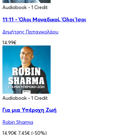
Audiobook
• 1 Credit
11:11 - Όλοι Μοναδικοί, Όλοι Ίσοι
Δημήτρης Παπανικολάου
14.99€
Audiobook
• 1 Credit
Για μια Υπέροχη Ζωή
Robin Sharma
14.90€
7.45€
(-50%)