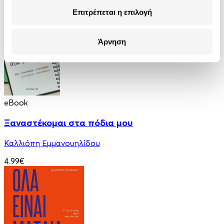
12.99€
Επιτρέπεται η επιλογή
Άρνηση
eBook
Ξαναστέκομαι στα πόδια μου
Καλλιόπη Εμμανουηλίδου
4.99€