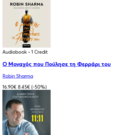
Audiobook
• 1 Credit
Ο Μοναχός που Πούλησε τη Φερράρι του
Robin Sharma
16.90€
8.45€
(-50%)