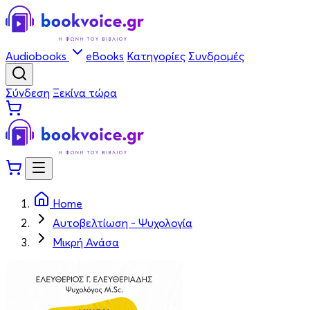
Audiobooks
eBooks
Κατηγορίες
Συνδρομές
Σύνδεση
Ξεκίνα τώρα
Home
Αυτοβελτίωση - Ψυχολογία
Μικρή Ανάσα