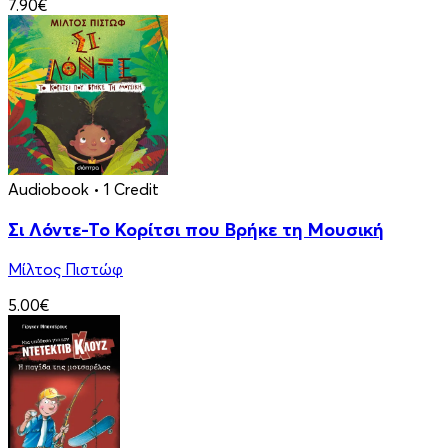
7.90€
Audiobook
• 1 Credit
Σι Λόντε-Το Κορίτσι που Βρήκε τη Μουσική
Μίλτος Πιστώφ
5.00€