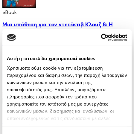
eBook
Μια υπόθεση για τον ντετέκτιβ Κλουζ 8: Η
παγίδα της μοτσαρέλας
Jurgen Banscherus
6.99€
Αυτή η ιστοσελίδα χρησιμοποιεί cookies
Χρησιμοποιούμε cookie για την εξατομίκευση
περιεχομένου και διαφημίσεων, την παροχή λειτουργιών
κοινωνικών μέσων και την ανάλυση της
επισκεψιμότητάς μας. Επιπλέον, μοιραζόμαστε
πληροφορίες που αφορούν τον τρόπο που
χρησιμοποιείτε τον ιστότοπό μας με συνεργάτες
Audiobook
• 1 Credit
κοινωνικών μέσων, διαφήμισης και αναλύσεων, οι
οποίοι ενδεχομένως να τις συνδυάσουν με άλλες
Κάτω από τον Ίδιο Ουρανό
πληροφορίες που τους έχετε παραχωρήσει ή τις οποίες
έχουν συλλέξει σε σχέση με την από μέρους σας χρήση
Γιώτα Λιβάνη