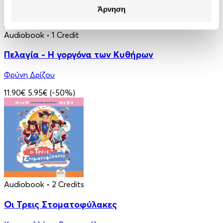
Άρνηση
Audiobook
• 1 Credit
Πελαγία - Η γοργόνα των Κυθήρων
Φρύνη Δρίζου
11.90€
5.95€
(-50%)
Audiobook
• 2 Credits
Οι Τρεις Στοματοφύλακες