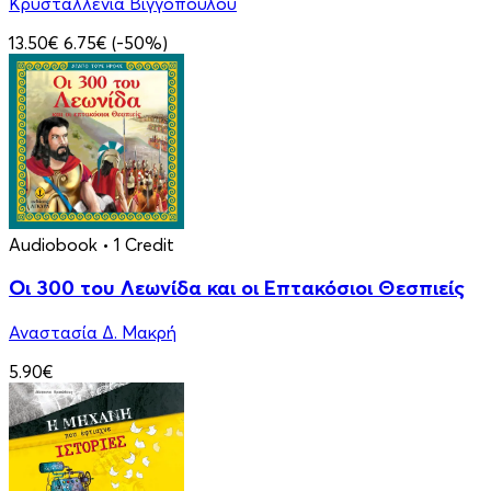
Κρυσταλλένια Βιγγοπούλου
13.50€
6.75€
(-50%)
Audiobook
• 1 Credit
Οι 300 του Λεωνίδα και οι Eπτακόσιοι Θεσπιείς
Αναστασία Δ. Μακρή
5.90€