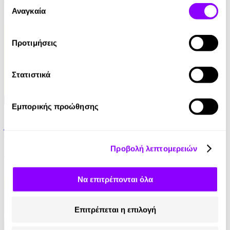
Επιλογή
των υπηρεσιών τους.
Αναγκαία
συγκατάθεσης
4.90€
Προτιμήσεις
Στατιστικά
Εμπορικής προώθησης
Audiobook
• 1 Credit
Άντα Λαβλέις. Η πρώτη προγραμματίστρια
Προβολή λεπτομερειών
Στέλλα Κάσδαγλη
2.50€
Να επιτρέπονται όλα
Επιτρέπεται η επιλογή