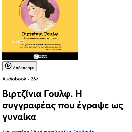
Απόσπασμα
Audiobook • 26λ
Βιρτζίνια Γουλφ. Η
συγγραφέας που έγραψε ως
γυναίκα
Συγγραφέας / Αφήγηση:
Στέλλα Κάσδαγλη