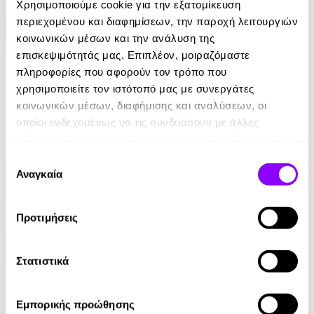
Χρησιμοποιούμε cookie για την εξατομίκευση
περιεχομένου και διαφημίσεων, την παροχή λειτουργιών
κοινωνικών μέσων και την ανάλυση της
επισκεψιμότητάς μας. Επιπλέον, μοιραζόμαστε
eBook
πληροφορίες που αφορούν τον τρόπο που
χρησιμοποιείτε τον ιστότοπό μας με συνεργάτες
Από ήλιο σε ήλιο: Αποσπερίτης
κοινωνικών μέσων, διαφήμισης και αναλύσεων, οι
οποίοι ενδεχομένως να τις συνδυάσουν με άλλες
Μαίρη Κόντζογλου
πληροφορίες που τους έχετε παραχωρήσει ή τις οποίες
13.99€
έχουν συλλέξει σε σχέση με την από μέρους σας χρήση
Επιλογή
των υπηρεσιών τους.
Αναγκαία
συγκατάθεσης
Προτιμήσεις
Στατιστικά
eBook
Εμπορικής προώθησης
Γαλάζια Αγελάδα