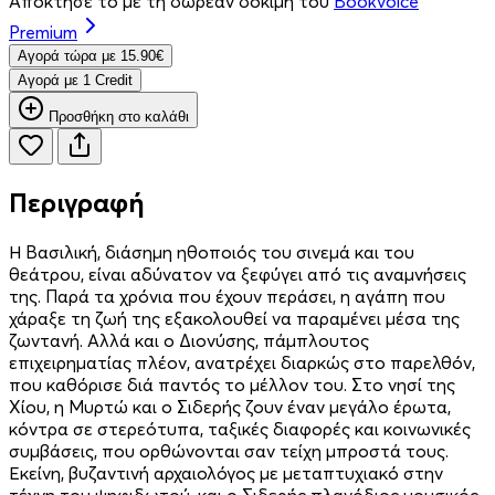
Απόκτησέ το με τη δωρεάν δοκιμή του
Bookvoice
Premium
Aγορά τώρα με 15.90€
Aγορά με 1 Credit
Προσθήκη στο καλάθι
Περιγραφή
Η Βασιλική, διάσημη ηθοποιός του σινεμά και του
θεάτρου, είναι αδύνατον να ξεφύγει από τις αναμνήσεις
της. Παρά τα χρόνια που έχουν περάσει, η αγάπη που
χάραξε τη ζωή της εξακολουθεί να παραμένει μέσα της
ζωντανή. Αλλά και ο Διονύσης, πάμπλουτος
επιχειρηματίας πλέον, ανατρέχει διαρκώς στο παρελθόν,
που καθόρισε διά παντός το μέλλον του. Στο νησί της
Χίου, η Μυρτώ και ο Σιδερής ζουν έναν μεγάλο έρωτα,
κόντρα σε στερεότυπα, ταξικές διαφορές και κοινωνικές
συμβάσεις, που ορθώνονται σαν τείχη μπροστά τους.
Εκείνη, βυζαντινή αρχαιολόγος με μεταπτυχιακό στην
τέχνη του ψηφιδωτού, και ο Σιδερής πλανόδιος μουσικός,