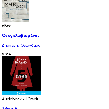
eBook
Οι εγκλωβισμένοι
Δημήτρης Οικονόμου
8.99€
Audiobook
• 1 Credit
Ζώνη 5