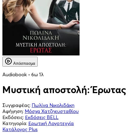
Απόσπασμα
Audiobook • 6ω 1λ
Μυστική αποστολή: Έρωτας
Συγγραφέας:
Πωλίνα Νικολιδάκη
Αφήγηση:
Μόσχα Χατζηευσταθίου
Εκδόσεις:
Εκδόσεις BELL
Κατηγορία:
Ερωτική Λογοτεχνία
Κατάλογος Plus