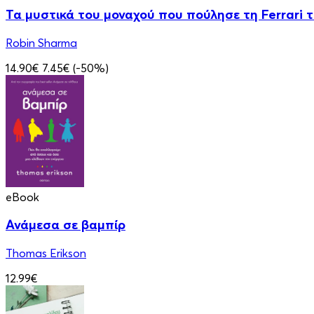
Τα μυστικά του μοναχού που πούλησε τη Ferrari 
Robin Sharma
14.90€
7.45€
(-50%)
eBook
Ανάμεσα σε βαμπίρ
Thomas Erikson
12.99€