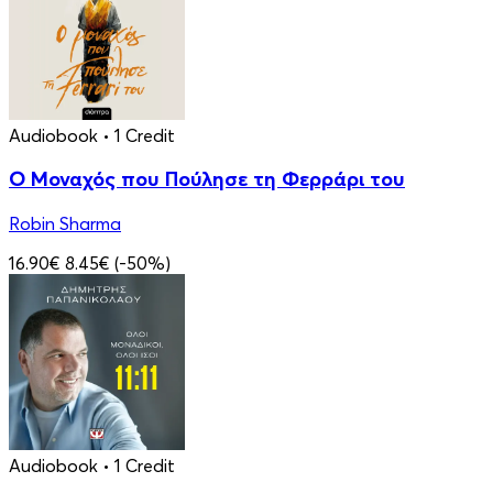
Audiobook
• 1 Credit
Ο Μοναχός που Πούλησε τη Φερράρι του
Robin Sharma
16.90€
8.45€
(-50%)
Audiobook
• 1 Credit