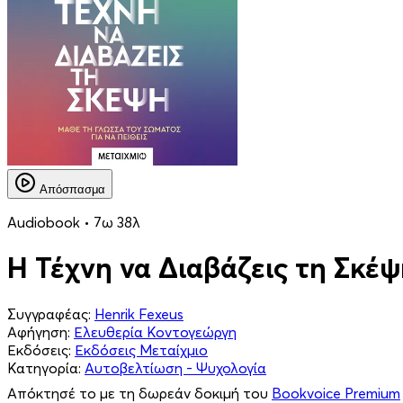
Απόσπασμα
Audiobook • 7ω 38λ
Η Τέχνη να Διαβάζεις τη Σκέ
Συγγραφέας:
Henrik Fexeus
Αφήγηση:
Ελευθερία Κοντογεώργη
Εκδόσεις:
Εκδόσεις Μεταίχμιο
Κατηγορία:
Αυτοβελτίωση - Ψυχολογία
Απόκτησέ το με τη δωρεάν δοκιμή του
Bookvoice Premium