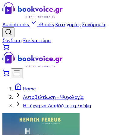
Audiobooks
eBooks
Κατηγορίες
Συνδρομές
Σύνδεση
Ξεκίνα τώρα
Home
Αυτοβελτίωση - Ψυχολογία
Η Τέχνη να Διαβάζεις τη Σκέψη