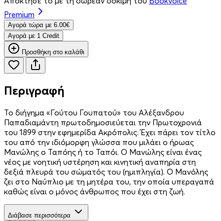
Απόκτησέ το με τη δωρεάν δοκιμή του
Bookvoice
Premium
Aγορά τώρα με 6.00€
Aγορά με 1 Credit
Προσθήκη στο καλάθι
Περιγραφή
Το διήγημα «Γούτου Γουπατού» του Αλέξανδρου
Παπαδιαμάντη πρωτοδημοσιεύεται την Πρωτοχρονιά
του 1899 στην εφημερίδα Ακρόπολις. Έχει πάρει τον τίτλο
του από την ιδιόμορφη γλώσσα που μιλάει ο ήρωας
Μανώλης ο Ταπόης ή το Ταπόι. Ο Μανώλης είναι ένας
νέος με νοητική υστέρηση και κινητική αναπηρία στη
δεξιά πλευρά του σώματός του (ημιπληγία). Ο Μανόλης
ζει στο Ναύπλιο με τη μητέρα του, την οποία υπεραγαπά
καθώς είναι ο μόνος άνθρωπος που έχει στη ζωή.
Διάβασε περισσότερα