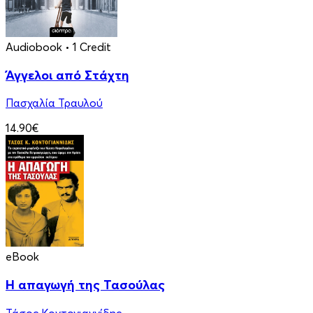
Audiobook
• 1 Credit
Άγγελοι από Στάχτη
Πασχαλία Τραυλού
14.90€
eBook
Η απαγωγή της Τασούλας
Τάσος Κοντογιαννίδης