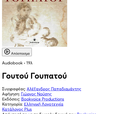
Απόσπασμα
Audiobook • 19λ
Γουτού Γουπατού
Συγγραφέας:
Αλέξανδρος Παπαδιαμάντης
Αφήγηση:
Γιώργος Νούσης
Εκδόσεις:
Bookvoice Productions
Κατηγορία:
Ελληνική Λογοτεχνία
Κατάλογος Plus