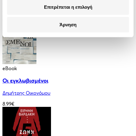
Δημήτρης Φουσέκης
Επιτρέπεται η επιλογή
9.00€
Άρνηση
eBook
Οι εγκλωβισμένοι
Δημήτρης Οικονόμου
8.99€