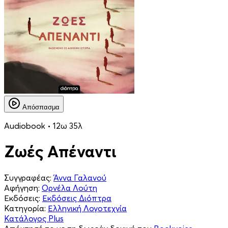
Απόσπασμα
Audiobook • 12ω 35λ
Ζωές Απέναντι
Συγγραφέας:
Άννα Γαλανού
Αφήγηση:
Ορνέλα Λούτη
Εκδόσεις:
Εκδόσεις Διόπτρα
Κατηγορία:
Ελληνική Λογοτεχνία
Κατάλογος Plus