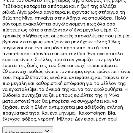
Ρεβέκκας καταρρέει απότομα και η ζωή της αλλάζει
ριζικά. Λίγα χρόνια αργότερα, κι έχοντας ως στήριγμα τη
θεία της Μίνα, πηγαίνει στην Αθήνα να σπουδάσει. Πολύ
σύντομα ανακαλύπτει συγκλονισμένη πως όλα όσα
πίστευε ως τότε στηρίζονταν σ’ ένα μεγάλο ψέμα. Οι
τραγικές αλήθειες και οι φρικτές αποκαλύψεις που μία μία
βγαίνουν στο φως μοιάζουν να μην έχουν τέλος. Όλες
συγκλίνουν σε ένα και μόνο πρόσωπο: αυτό που
ανέκαθεν καταδυνάστευε και την ίδια. Ένα ονειροπόλο
κορίτσι είναι η Στέλλα, που όταν γνωρίζει τον μεγάλο
έρωτα της ζωής της του δίνεται ψυχή τε και σώματι.
Ολομόναχη καθώς είναι στον κόσμο, αγκιστρώνεται πάνω
του, παραβλέποντας κενά και αντιφάσεις, και παίρνει την
πιο μεγάλη και καθοριστική απόφαση για το μέλλον της:
να εγκαταλείψει τα όνειρά της και να τον ακολουθήσει. Η
Ευδοκία συνεχίζει να ζει με τους εφιάλτες της, η Μίνα
ματαιοπονεί πως θα μπορέσει να συγχωρήσει και να
ξεχάσει, ενώ η Ελένη αντιμάχεται μια αδιέξοδη, σκληρή
πραγματικότητα. Και ένα μήνυμα... Κακοποίηση. Βία,
έλεγχος, φόβος, ντροπή. Μίλησε! Δεν είσαι μόνη σου!