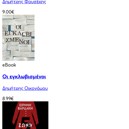
Δημήτρης Φουσέκης
9.00€
eBook
Οι εγκλωβισμένοι
Δημήτρης Οικονόμου
8.99€