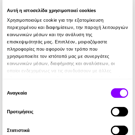
Αυτή η ιστοσελίδα χρησιμοποιεί cookies
9.99€
Χρησιμοποιούμε cookie για την εξατομίκευση
περιεχομένου και διαφημίσεων, την παροχή λειτουργιών
κοινωνικών μέσων και την ανάλυση της
επισκεψιμότητάς μας. Επιπλέον, μοιραζόμαστε
πληροφορίες που αφορούν τον τρόπο που
χρησιμοποιείτε τον ιστότοπό μας με συνεργάτες
κοινωνικών μέσων, διαφήμισης και αναλύσεων, οι
eBook
οποίοι ενδεχομένως να τις συνδυάσουν με άλλες
Από ήλιο σε ήλιο: Αποσπερίτης
πληροφορίες που τους έχετε παραχωρήσει ή τις οποίες
έχουν συλλέξει σε σχέση με την από μέρους σας χρήση
Επιλογή
Μαίρη Κόντζογλου
των υπηρεσιών τους.
Αναγκαία
συγκατάθεσης
13.99€
Προτιμήσεις
Στατιστικά