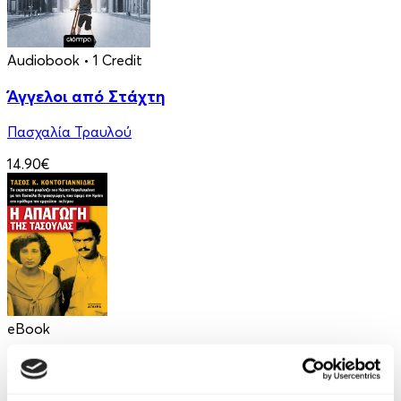
Audiobook
• 1 Credit
Άγγελοι από Στάχτη
Πασχαλία Τραυλού
14.90€
eBook
Η απαγωγή της Τασούλας
Τάσος Κοντογιαννίδης