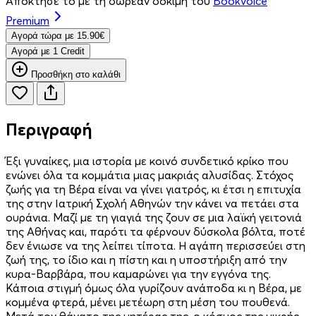
Απόκτησέ το με τη δωρεάν δοκιμή του
Bookvoice
Premium
Aγορά τώρα με 15.90€
Aγορά με 1 Credit
Προσθήκη στο καλάθι
Περιγραφή
Έξι γυναίκες, μια ιστορία με κοινό συνδετικό κρίκο που
ενώνει όλα τα κομμάτια μιας μακριάς αλυσίδας. Στόχος
ζωής για τη Βέρα είναι να γίνει γιατρός, κι έτσι η επιτυχία
της στην Ιατρική Σχολή Αθηνών την κάνει να πετάει στα
ουράνια. Μαζί με τη γιαγιά της ζουν σε μια λαϊκή γειτονιά
της Αθήνας και, παρότι τα φέρνουν δύσκολα βόλτα, ποτέ
δεν ένιωσε να της λείπει τίποτα. Η αγάπη περισσεύει στη
ζωή της, το ίδιο και η πίστη και η υποστήριξη από την
κυρα-Βαρβάρα, που καμαρώνει για την εγγόνα της.
Κάποια στιγμή όμως όλα γυρίζουν ανάποδα κι η Βέρα, με
κομμένα φτερά, μένει μετέωρη στη μέση του πουθενά.
Μετά τον θάνατο της μητέρας της, ο κόσμος της μικρής