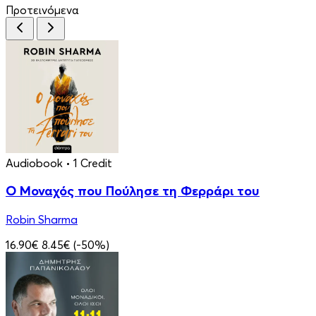
Προτεινόμενα
Audiobook
• 1 Credit
Ο Μοναχός που Πούλησε τη Φερράρι του
Robin Sharma
16.90€
8.45€
(-50%)