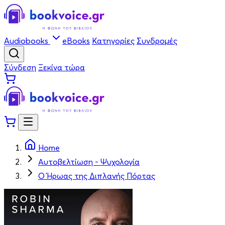
Audiobooks
eBooks
Κατηγορίες
Συνδρομές
Σύνδεση
Ξεκίνα τώρα
Home
Αυτοβελτίωση - Ψυχολογία
Ο Ήρωας της Διπλανής Πόρτας