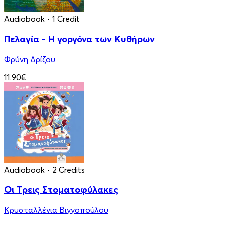
Audiobook
• 1 Credit
Πελαγία - Η γοργόνα των Κυθήρων
Φρύνη Δρίζου
11.90€
Audiobook
• 2 Credits
Οι Τρεις Στοματοφύλακες
Κρυσταλλένια Βιγγοπούλου