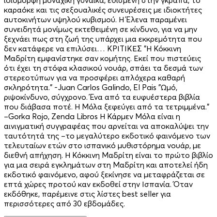
καραόκε και τις σεξουαλικές συνευρέσεις με ιδιοκτήτες
αυτοκινήτων υψηλού κυβισμού. Η Έλενα παραμένει
συνειδητά μονίμως εκτεθειμένη σε κίνδυνο, για να μην
ξεχνάει πως στη ζωή της υπάρχει μια εκκρεμότητα που
δεν κατάφερε να επιλύσει… ΚΡΙΤΙΚΕΣ "Η Κόκκινη
Μαδρίτη εμφανίστηκε σαν κομήτης. Εκεί που πιστεύεις
ότι έχει τη στόφα κλασικού νουάρ, σπάει τα δεσμά των
στερεοτύπων για να προσφέρει απλόχερα καθαρή
σκληρότητα." -Juan Carlos Galindo, El Pais "Ωμό,
ριψοκίνδυνο, σύγχρονο. Ένα από τα ευφυέστερα βιβλία
που διάβασα ποτέ. Η Μόλα ξεφεύγει από τα τετριμμένα."
–Gorka Rojo, Zenda Libros Η Κάρμεν Μόλα είναι η
αινιγματική συγγραφέας που αρνείται να αποκαλύψει την
ταυτότητά της –το μεγαλύτερο εκδοτικό φαινόμενο των
τελευταίων ετών στο ισπανικό μυθιστόρημα νουάρ, με
διεθνή απήχηση. Η Κόκκινη Μαδρίτη είναι το πρώτο βιβλίο
για μια σειρά εγκλημάτων στη Μαδρίτη και αποτελεί ήδη
εκδοτικό φαινόμενο, αφού ξεκίνησε να μεταφράζεται σε
επτά χώρες προτού καν εκδοθεί στην Ισπανία. Όταν
εκδόθηκε, παρέμεινε στις λίστες best seller για
περισσότερες από 30 εβδομάδες.