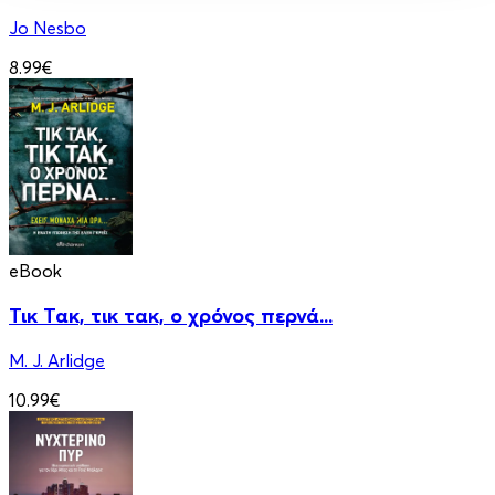
Jo Nesbo
8.99€
eBook
Τικ Τακ, τικ τακ, ο χρόνος περνά...
M. J. Arlidge
10.99€