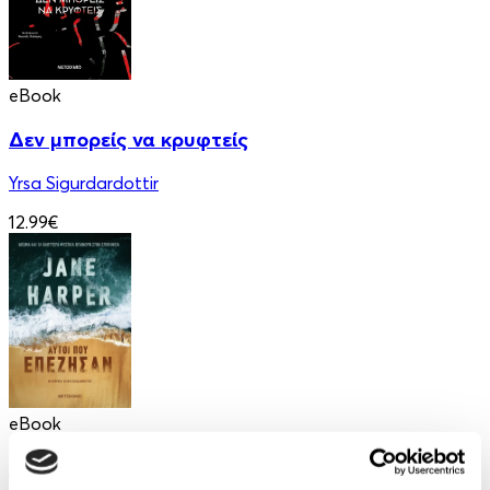
eBook
Δεν μπορείς να κρυφτείς
Yrsa Sigurdardottir
12.99€
eBook
Αυτοί που επέζησαν