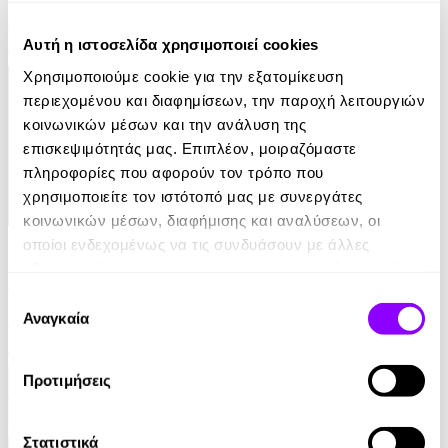
Jane Harper
Αυτή η ιστοσελίδα χρησιμοποιεί cookies
10.99€
Χρησιμοποιούμε cookie για την εξατομίκευση
περιεχομένου και διαφημίσεων, την παροχή λειτουργιών
κοινωνικών μέσων και την ανάλυση της
επισκεψιμότητάς μας. Επιπλέον, μοιραζόμαστε
πληροφορίες που αφορούν τον τρόπο που
χρησιμοποιείτε τον ιστότοπό μας με συνεργάτες
κοινωνικών μέσων, διαφήμισης και αναλύσεων, οι
eBook
οποίοι ενδεχομένως να τις συνδυάσουν με άλλες
πληροφορίες που τους έχετε παραχωρήσει ή τις οποίες
Παραπλάνηση
έχουν συλλέξει σε σχέση με την από μέρους σας χρήση
Επιλογή
των υπηρεσιών τους.
Αναγκαία
Γρηγόρης Αζαριάδης
συγκατάθεσης
11.99€
Προτιμήσεις
Στατιστικά