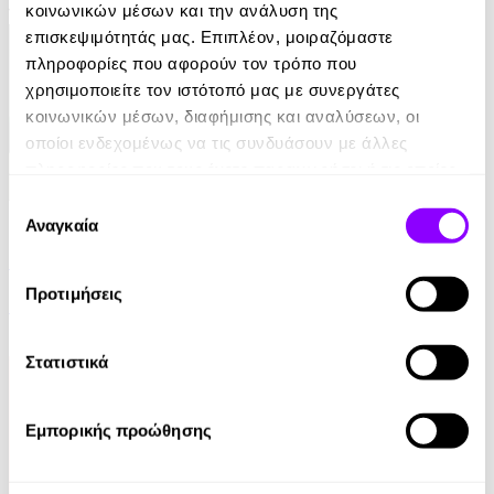
κοινωνικών μέσων και την ανάλυση της
10.99€
επισκεψιμότητάς μας. Επιπλέον, μοιραζόμαστε
πληροφορίες που αφορούν τον τρόπο που
χρησιμοποιείτε τον ιστότοπό μας με συνεργάτες
κοινωνικών μέσων, διαφήμισης και αναλύσεων, οι
οποίοι ενδεχομένως να τις συνδυάσουν με άλλες
πληροφορίες που τους έχετε παραχωρήσει ή τις οποίες
έχουν συλλέξει σε σχέση με την από μέρους σας χρήση
Επιλογή
eBook
των υπηρεσιών τους.
Αναγκαία
συγκατάθεσης
Ελέφαντας
Προτιμήσεις
Ρέιμοντ Κάρβερ
7.99€
Στατιστικά
Εμπορικής προώθησης