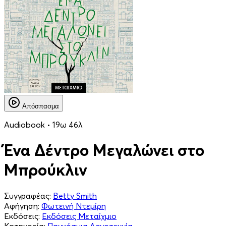
Απόσπασμα
Audiobook • 19ω 46λ
Ένα Δέντρο Μεγαλώνει στο
Μπρούκλιν
Συγγραφέας:
Betty Smith
Αφήγηση:
Φωτεινή Ντεμίρη
Εκδόσεις:
Εκδόσεις Μεταίχμιο
Κατηγορία:
Παγκόσμια Λογοτεχνία