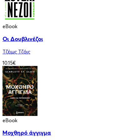
eBook
Οι Δουβλινέζοι
Τζέιμς Τζόις
10.15€
eBook
Μοχθηρό άγγιγμα