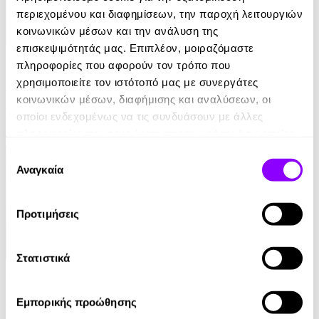
περιεχομένου και διαφημίσεων, την παροχή λειτουργιών
κοινωνικών μέσων και την ανάλυση της
επισκεψιμότητάς μας. Επιπλέον, μοιραζόμαστε
Audiobook
• 1 Credit
πληροφορίες που αφορούν τον τρόπο που
χρησιμοποιείτε τον ιστότοπό μας με συνεργάτες
Στο Σπίτι Της
κοινωνικών μέσων, διαφήμισης και αναλύσεων, οι
Yael Van Der Wouden
οποίοι ενδεχομένως να τις συνδυάσουν με άλλες
πληροφορίες που τους έχετε παραχωρήσει ή τις οποίες
16.90€
έχουν συλλέξει σε σχέση με την από μέρους σας χρήση
Επιλογή
των υπηρεσιών τους.
Αναγκαία
συγκατάθεσης
Προτιμήσεις
Στατιστικά
Audiobook
• 1 Credit
Ο Τελευταίος των Μοϊκανών
Εμπορικής προώθησης