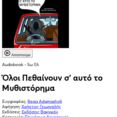
Απόσπασμα
Audiobook • 5ω 0λ
Όλοι Πεθαίνουν σ' αυτό το
Μυθιστόρημα
Συγγραφέας:
Beqa Adamashvili
Αφήγηση:
Χρήστος Γεωργαλής
Εκδόσεις:
Εκδόσεις Βακχικόν
Κατηγορία:
Παγκόσμια Λογοτεχνία