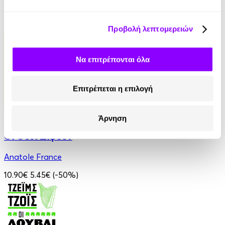
James Fenimore Cooper
13.90€
6.95€
(-50%)
Προβολή λεπτομερειών
Να επιτρέπονται όλα
Επιτρέπεται η επιλογή
Audiobook
• 1 Credit
Άρνηση
Οι Θεοί Διψούν
Anatole France
10.90€
5.45€
(-50%)