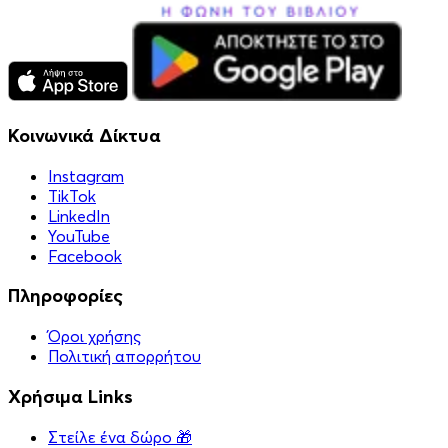
Κοινωνικά Δίκτυα
Instagram
TikTok
LinkedIn
YouTube
Facebook
Πληροφορίες
Όροι χρήσης
Πολιτική απορρήτου
Χρήσιμα Links
Στείλε ένα δώρο 🎁