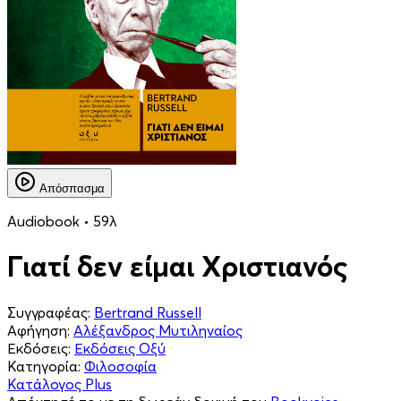
Απόσπασμα
Audiobook • 59λ
Γιατί δεν είμαι Χριστιανός
Συγγραφέας:
Bertrand Russell
Αφήγηση:
Αλέξανδρος Μυτιληναίος
Εκδόσεις:
Εκδόσεις Οξύ
Κατηγορία:
Φιλοσοφία
Κατάλογος Plus