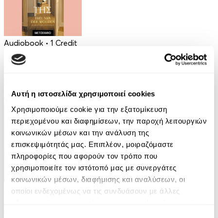
Audiobook
• 1 Credit
Στο Σπίτι Της
Yael Van Der Wouden
Αυτή η ιστοσελίδα χρησιμοποιεί cookies
16.90€
Χρησιμοποιούμε cookie για την εξατομίκευση
περιεχομένου και διαφημίσεων, την παροχή λειτουργιών
κοινωνικών μέσων και την ανάλυση της
επισκεψιμότητάς μας. Επιπλέον, μοιραζόμαστε
πληροφορίες που αφορούν τον τρόπο που
χρησιμοποιείτε τον ιστότοπό μας με συνεργάτες
κοινωνικών μέσων, διαφήμισης και αναλύσεων, οι
Audiobook
• 1 Credit
οποίοι ενδεχομένως να τις συνδυάσουν με άλλες
πληροφορίες που τους έχετε παραχωρήσει ή τις οποίες
Ο Τελευταίος των Μοϊκανών
έχουν συλλέξει σε σχέση με την από μέρους σας χρήση
Επιλογή