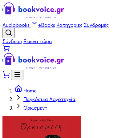
Audiobooks
eBooks
Κατηγορίες
Συνδρομές
Σύνδεση
Ξεκίνα τώρα
Home
Παγκόσμια Λογοτεχνία
Ορκισμένη