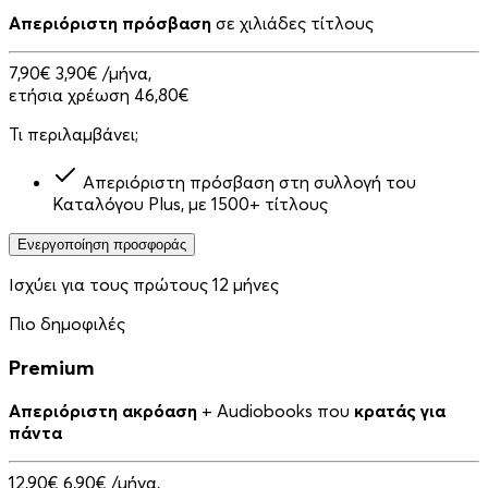
Απεριόριστη πρόσβαση
σε χιλιάδες τίτλους
7,90€
3,90€
/μήνα,
ετήσια χρέωση 46,80€
Τι περιλαμβάνει;
Απεριόριστη πρόσβαση στη συλλογή του
Καταλόγου Plus, με 1500+ τίτλους
Ενεργοποίηση προσφοράς
Ισχύει για τους πρώτους 12 μήνες
Πιο δημοφιλές
Premium
Απεριόριστη ακρόαση
+ Audiobooks που
κρατάς για
πάντα
12,90€
6,90€
/μήνα,