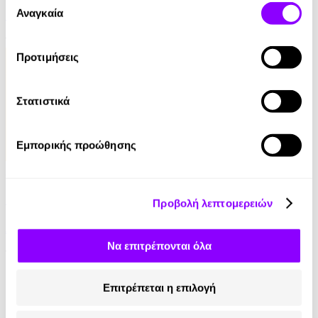
των υπηρεσιών τους.
Αναγκαία
James Fenimore Cooper
συγκατάθεσης
13.90€
Προτιμήσεις
Στατιστικά
Εμπορικής προώθησης
Audiobook
• 1 Credit
Οι Θεοί Διψούν
Προβολή λεπτομερειών
Anatole France
Να επιτρέπονται όλα
10.90€
Επιτρέπεται η επιλογή