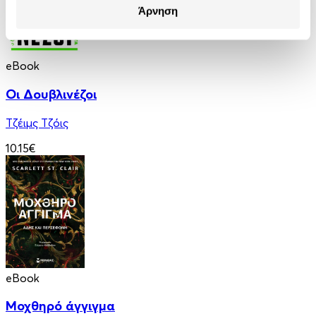
Άρνηση
eBook
Οι Δουβλινέζοι
Τζέιμς Τζόις
10.15€
eBook
Μοχθηρό άγγιγμα