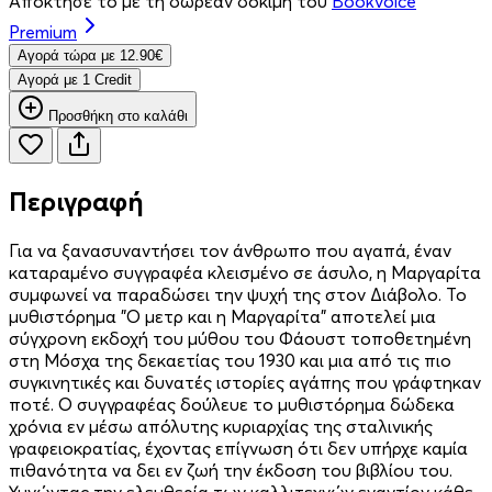
Απόκτησέ το με τη δωρεάν δοκιμή του
Bookvoice
Premium
Aγορά τώρα με 12.90€
Aγορά με 1 Credit
Προσθήκη στο καλάθι
Περιγραφή
Για να ξανασυναντήσει τον άνθρωπο που αγαπά, έναν
καταραμένο συγγραφέα κλεισμένο σε άσυλο, η Μαργαρίτα
συμφωνεί να παραδώσει την ψυχή της στον Διάβολο. Το
μυθιστόρημα "Ο μετρ και η Μαργαρίτα" αποτελεί μια
σύγχρονη εκδοχή του μύθου του Φάουστ τοποθετημένη
στη Μόσχα της δεκαετίας του 1930 και μια από τις πιο
συγκινητικές και δυνατές ιστορίες αγάπης που γράφτηκαν
ποτέ. Ο συγγραφέας δούλευε το μυθιστόρημα δώδεκα
χρόνια εν μέσω απόλυτης κυριαρχίας της σταλινικής
γραφειοκρατίας, έχοντας επίγνωση ότι δεν υπήρχε καμία
πιθανότητα να δει εν ζωή την έκδοση του βιβλίου του.
Υμνώντας την ελευθερία των καλλιτεχνών εναντίον κάθε