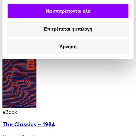
Να επιτρέπονται όλα
eBook
Επιτρέπεται η επιλογή
Η Καμπάνα
Iris Murdoch
Άρνηση
11.99€
eBook
The Classics – 1984