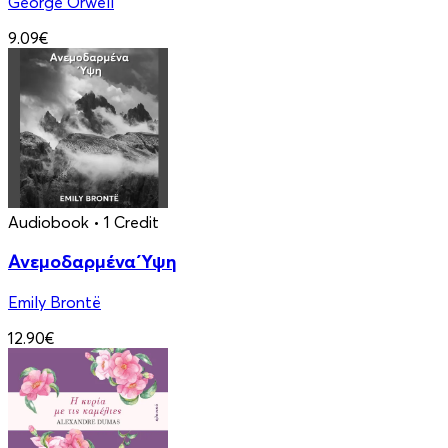
George Orwell
9.09€
Audiobook
• 1 Credit
Ανεμοδαρμένα Ύψη
Emily Brontë
12.90€