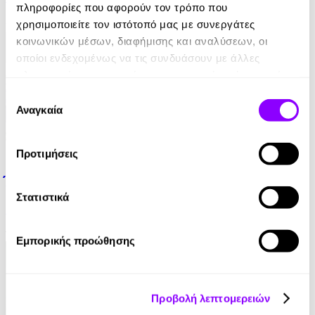
πληροφορίες που αφορούν τον τρόπο που
6.99€
χρησιμοποιείτε τον ιστότοπό μας με συνεργάτες
κοινωνικών μέσων, διαφήμισης και αναλύσεων, οι
οποίοι ενδεχομένως να τις συνδυάσουν με άλλες
πληροφορίες που τους έχετε παραχωρήσει ή τις οποίες
έχουν συλλέξει σε σχέση με την από μέρους σας χρήση
Επιλογή
των υπηρεσιών τους.
Αναγκαία
συγκατάθεσης
eBook
Προτιμήσεις
Έμμα
Στατιστικά
Jane Austen
10.99€
Εμπορικής προώθησης
Προβολή λεπτομερειών