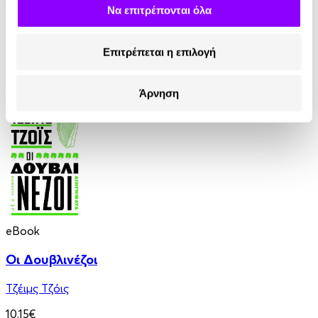
Να επιτρέπονται όλα
Audiobook
• 1 Credit
Οι Θεοί Διψούν
Επιτρέπεται η επιλογή
Anatole France
Άρνηση
10.90€
eBook
Οι Δουβλινέζοι
Τζέιμς Τζόις
10.15€