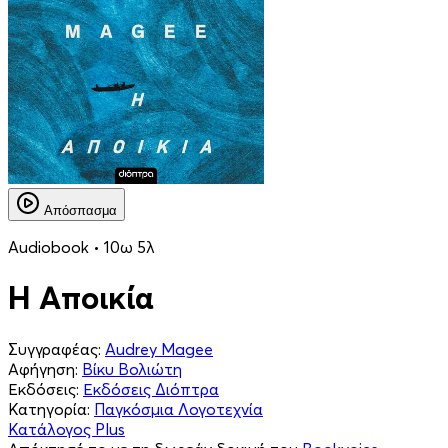
Απόσπασμα
Audiobook • 10ω 5λ
Η Αποικία
Συγγραφέας:
Audrey Magee
Αφήγηση:
Βίκυ Βολιώτη
Εκδόσεις:
Εκδόσεις Διόπτρα
Κατηγορία:
Παγκόσμια Λογοτεχνία
Κατάλογος Plus