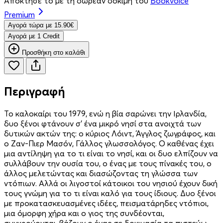
Απόκτησέ το με τη δωρεάν δοκιμή του
Bookvoice
Premium
Aγορά τώρα με 15.90€
Aγορά με 1 Credit
Προσθήκη στο καλάθι
Περιγραφή
Το καλοκαίρι του 1979, ενώ η βία σαρώνει την Ιρλανδία,
δυο ξένοι φτάνουν σ’ ένα μικρό νησί στα ανοιχτά των
δυτικών ακτών της: ο κύριος Λόιντ, Άγγλος ζωγράφος, και
ο Ζαν-Πιερ Μασόν, Γάλλος γλωσσολόγος. Ο καθένας έχει
μια αντίληψη για το τι είναι το νησί, και οι δυο ελπίζουν να
συλλάβουν την ουσία του, ο ένας με τους πίνακές του, ο
άλλος μελετώντας και διασώζοντας τη γλώσσα των
ντόπιων. Αλλά οι λιγοστοί κάτοικοι του νησιού έχουν δική
τους γνώμη για το τι είναι καλό για τους ίδιους. Δυο ξένοι
με προκατασκευασμένες ιδέες, πεισματάρηδες ντόπιοι,
μια όμορφη χήρα και ο γιος της συνδέονται,
συγκρούονται, βάζουν ο ένας σε δοκιμασία τα πιστεύω