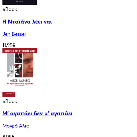
eBook
Η Νταϊάνα λέει ναι
Jen Besser
11.99€
eBook
Μ' αγαπάει δεν μ' αγαπάει
Μονρό Άλις
8.99€