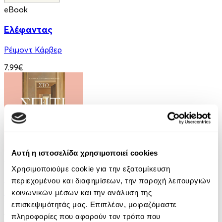
eBook
Ελέφαντας
Ρέιμοντ Κάρβερ
7.99€
Αυτή η ιστοσελίδα χρησιμοποιεί cookies
Audiobook
• 1 Credit
Χρησιμοποιούμε cookie για την εξατομίκευση
Στο Σπίτι Της
περιεχομένου και διαφημίσεων, την παροχή λειτουργιών
κοινωνικών μέσων και την ανάλυση της
Yael Van Der Wouden
επισκεψιμότητάς μας. Επιπλέον, μοιραζόμαστε
16.90€
πληροφορίες που αφορούν τον τρόπο που