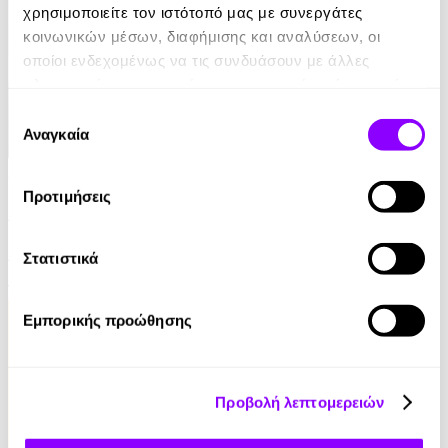
χρησιμοποιείτε τον ιστότοπό μας με συνεργάτες
κοινωνικών μέσων, διαφήμισης και αναλύσεων, οι
οποίοι ενδεχομένως να τις συνδυάσουν με άλλες
πληροφορίες που τους έχετε παραχωρήσει ή τις οποίες
έχουν συλλέξει σε σχέση με την από μέρους σας χρήση
Επιλογή
των υπηρεσιών τους.
Αναγκαία
συγκατάθεσης
Audiobook
• 1 Credit
Προτιμήσεις
Ο Τελευταίος των Μοϊκανών
James Fenimore Cooper
Στατιστικά
13.90€
Εμπορικής προώθησης
Προβολή λεπτομερειών