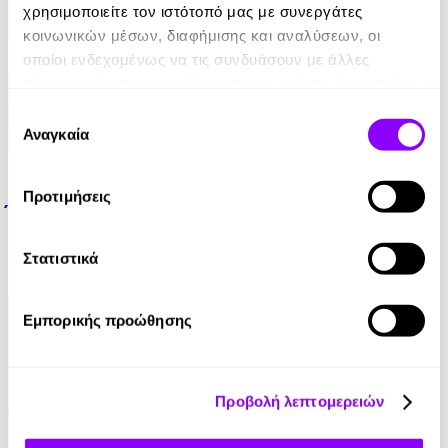
χρησιμοποιείτε τον ιστότοπό μας με συνεργάτες
κοινωνικών μέσων, διαφήμισης και αναλύσεων, οι
οποίοι ενδεχομένως να τις συνδυάσουν με άλλες
πληροφορίες που τους έχετε παραχωρήσει ή τις οποίες
έχουν συλλέξει σε σχέση με την από μέρους σας χρήση
Επιλογή
των υπηρεσιών τους.
Αναγκαία
συγκατάθεσης
eBook
Προτιμήσεις
Έμμα
Jane Austen
Στατιστικά
10.99€
Εμπορικής προώθησης
Προβολή λεπτομερειών