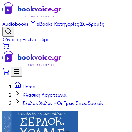
Audiobooks
eBooks
Κατηγορίες
Συνδρομές
Σύνδεση
Ξεκίνα τώρα
Home
Κλασική Λογοτεχνία
Σέρλοκ Χολμς - Οι Τρεις Σπουδαστές