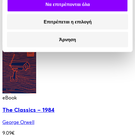
Να επιτρέπονται όλα
eBook
Η Καμπάνα
Επιτρέπεται η επιλογή
Iris Murdoch
Άρνηση
11.99€
eBook
The Classics – 1984
George Orwell
9.09€