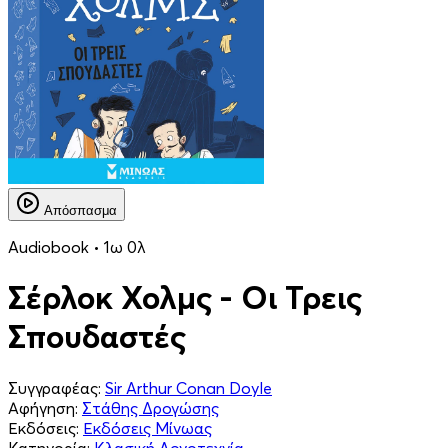
Απόσπασμα
Audiobook • 1ω 0λ
Σέρλοκ Χολμς - Οι Τρεις
Σπουδαστές
Συγγραφέας:
Sir Arthur Conan Doyle
Αφήγηση:
Στάθης Δρογώσης
Εκδόσεις:
Εκδόσεις Μίνωας
Κατηγορία:
Κλασική Λογοτεχνία