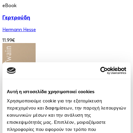
eBook
Γερτρούδη
Hermann Hesse
11.99€
Αυτή η ιστοσελίδα χρησιμοποιεί cookies
eBook
Χρησιμοποιούμε cookie για την εξατομίκευση
Τυράννων Μονόλογοι
περιεχομένου και διαφημίσεων, την παροχή λειτουργιών
κοινωνικών μέσων και την ανάλυση της
Mark Twain
επισκεψιμότητάς μας. Επιπλέον, μοιραζόμαστε
6.99€
πληροφορίες που αφορούν τον τρόπο που