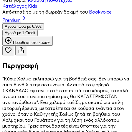
Κατάλογος Kids
Απόκτησέ το με τη δωρεάν δοκιμή του
Bookvoice
Premium
Aγορά τώρα με 6.90€
Aγορά με 1 Credit
Προσθήκη στο καλάθι
Περιγραφή
"Κύριε Χολμς, εκλιπαρώ για τη βοήθειά σας. Δεν μπορώ να
απευθυνθώ στην αστυνομία. Αν αυτό το φοβερό
ΣΚΑΝΔΑΛΟ έφτανε ποτέ στα αυτιά του κόσμου, το καλό
όνομα του πανεπιστημίου μας θα ΚΑΤΑΣΤΡΕΦΟΤΑΝ
ανεπανόρθωτα". Ένα χαλαρό ταξίδι, με σκοπό μια απλή
ιστορική έρευνα, μετατρέπεται σε κούρσα ενάντια στον
χρόνο, όταν ο Καθηγητής Σοέιμς ζητά τη βοήθεια του
Χολμς και του Γουάτσον για τη λύση ενός αλλόκοτου
μυστηρίου. Τρεις σπουδαστές είναι ύποπτοι για την
κλοπή ενός διαγωνίσματος. Μπορεί ο Χολμς να λύσει