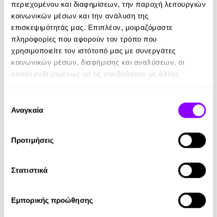
περιεχομένου και διαφημίσεων, την παροχή λειτουργιών
eBook
κοινωνικών μέσων και την ανάλυση της
21 Ευκαιρίες να ξεπεράσεις τον εαυτό σου
επισκεψιμότητάς μας. Επιπλέον, μοιραζόμαστε
πληροφορίες που αφορούν τον τρόπο που
Theresa Cheung
χρησιμοποιείτε τον ιστότοπό μας με συνεργάτες
8.99€
κοινωνικών μέσων, διαφήμισης και αναλύσεων, οι
οποίοι ενδεχομένως να τις συνδυάσουν με άλλες
πληροφορίες που τους έχετε παραχωρήσει ή τις οποίες
έχουν συλλέξει σε σχέση με την από μέρους σας χρήση
Επιλογή
των υπηρεσιών τους.
Αναγκαία
συγκατάθεσης
Προτιμήσεις
Audiobook
• 1 Credit
Τα μυστικά του μοναχού που πούλησε τη Ferrari
Στατιστικά
του
Εμπορικής προώθησης
Robin Sharma