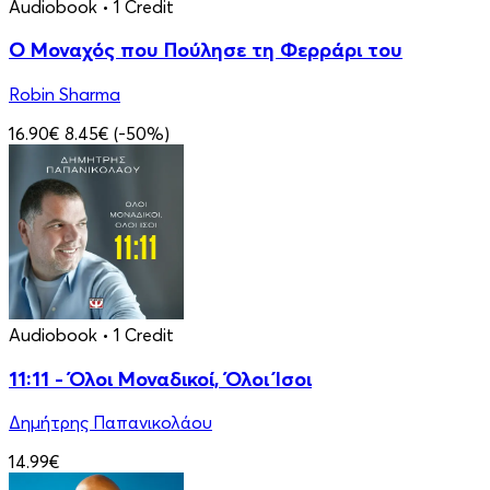
Audiobook
• 1 Credit
Ο Μοναχός που Πούλησε τη Φερράρι του
Robin Sharma
16.90€
8.45€
(-50%)
Audiobook
• 1 Credit
11:11 - Όλοι Μοναδικοί, Όλοι Ίσοι
Δημήτρης Παπανικολάου
14.99€