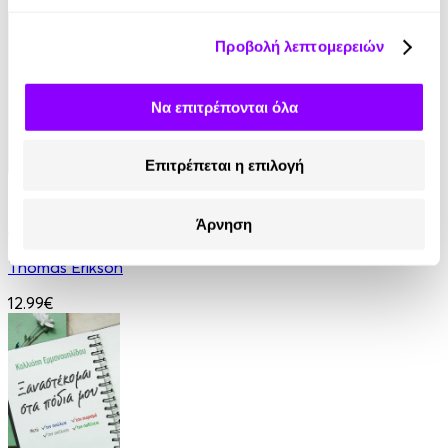
14.90€
7.45€
(-50%)
Προβολή λεπτομερειών
Να επιτρέπονται όλα
Επιτρέπεται η επιλογή
eBook
Άρνηση
Ανάμεσα σε βαμπίρ
Thomas Erikson
12.99€