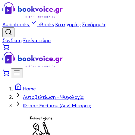
Audiobooks
eBooks
Κατηγορίες
Συνδρομές
Σύνδεση
Ξεκίνα τώρα
Home
Αυτοβελτίωση - Ψυχολογία
Φτάσε Εκεί που (Δεν) Μπορείς