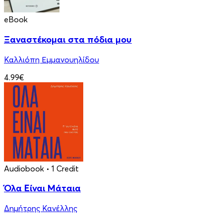
eBook
Ξαναστέκομαι στα πόδια μου
Καλλιόπη Εμμανουηλίδου
4.99€
Audiobook
• 1 Credit
Όλα Είναι Μάταια
Δημήτρης Κανέλλης