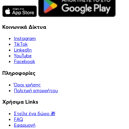
Κοινωνικά Δίκτυα
Instagram
TikTok
LinkedIn
YouTube
Facebook
Πληροφορίες
Όροι χρήσης
Πολιτική απορρήτου
Χρήσιμα Links
Στείλε ένα δώρο 🎁
FAQ
Εφαρμογή