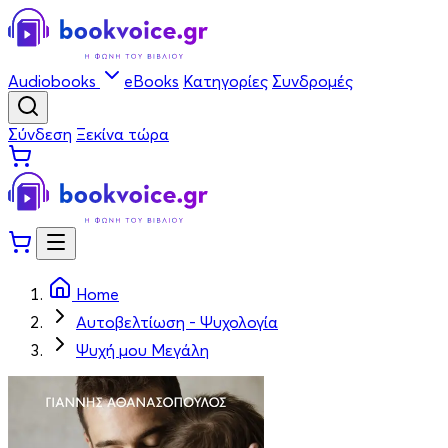
Audiobooks
eBooks
Κατηγορίες
Συνδρομές
Σύνδεση
Ξεκίνα τώρα
Home
Αυτοβελτίωση - Ψυχολογία
Ψυχή μου Μεγάλη