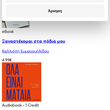
Άρνηση
eBook
Ξαναστέκομαι στα πόδια μου
Καλλιόπη Εμμανουηλίδου
4.99€
Audiobook
• 1 Credit