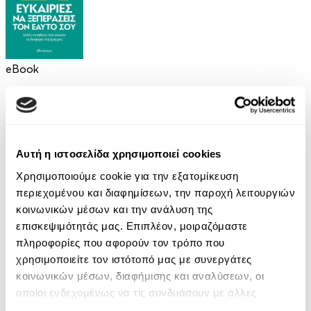
eBook
21 Ευκαιρίες να ξεπεράσεις τον εαυτό σου
Theresa Cheung
8.99€
Αυτή η ιστοσελίδα χρησιμοποιεί cookies
Χρησιμοποιούμε cookie για την εξατομίκευση
περιεχομένου και διαφημίσεων, την παροχή λειτουργιών
κοινωνικών μέσων και την ανάλυση της
επισκεψιμότητάς μας. Επιπλέον, μοιραζόμαστε
πληροφορίες που αφορούν τον τρόπο που
χρησιμοποιείτε τον ιστότοπό μας με συνεργάτες
κοινωνικών μέσων, διαφήμισης και αναλύσεων, οι
Audiobook
• 1 Credit
οποίοι ενδεχομένως να τις συνδυάσουν με άλλες
Τα μυστικά του μοναχού που πούλησε τη Ferrari
πληροφορίες που τους έχετε παραχωρήσει ή τις οποίες