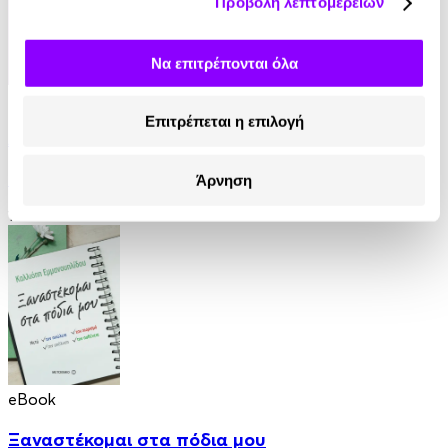
Προβολή λεπτομερειών
Να επιτρέπονται όλα
eBook
Επιτρέπεται η επιλογή
Ανάμεσα σε βαμπίρ
Thomas Erikson
Άρνηση
12.99€
eBook
Ξαναστέκομαι στα πόδια μου