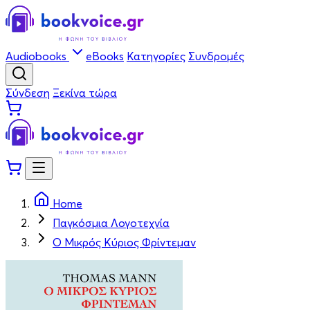
Audiobooks
eBooks
Κατηγορίες
Συνδρομές
Σύνδεση
Ξεκίνα τώρα
Home
Παγκόσμια Λογοτεχνία
Ο Μικρός Κύριος Φρίντεμαν