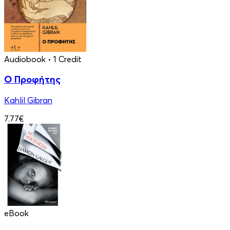
Audiobook
• 1 Credit
Ο Προφήτης
Kahlil Gibran
7.77€
eBook