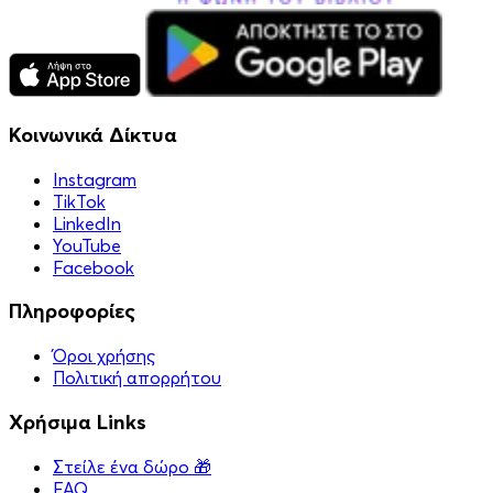
Κοινωνικά Δίκτυα
Instagram
TikTok
LinkedIn
YouTube
Facebook
Πληροφορίες
Όροι χρήσης
Πολιτική απορρήτου
Χρήσιμα Links
Στείλε ένα δώρο 🎁
FAQ