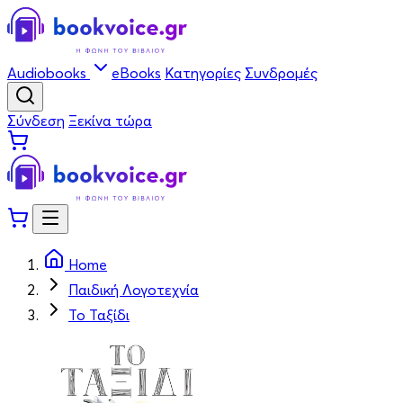
Audiobooks
eBooks
Κατηγορίες
Συνδρομές
Σύνδεση
Ξεκίνα τώρα
Home
Παιδική Λογοτεχνία
Το Ταξίδι