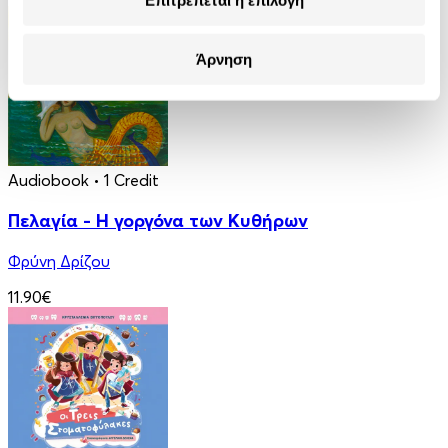
Επιτρέπεται η επιλογή
Άρνηση
Audiobook
• 1 Credit
Πελαγία - Η γοργόνα των Κυθήρων
Φρύνη Δρίζου
11.90€