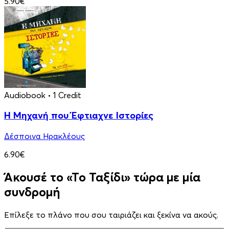
5.90€
Audiobook
• 1 Credit
Η Μηχανή που Έφτιαχνε Ιστορίες
Δέσποινα Ηρακλέους
6.90€
Άκουσέ το «Το Ταξίδι» τώρα με μία
συνδρομή
Επίλεξε το πλάνο που σου ταιριάζει και ξεκίνα να ακούς.