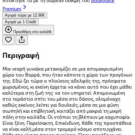
Απόκτησέ το με τη δωρεάν δοκιμή του
Bookvoice
Premium
Aγορά τώρα με 12.90€
Aγορά με 1 Credit
Προσθήκη στο καλάθι
Περιγραφή
Μια νεαρή γυναίκα μετακομίζει σε μια απομακρυσμένη
χώρα του Βορρά, που ήταν κάποτε η χώρα των προγόνων
της. Εδώ ζει τώρα ο πλούσιος αδελφός της, πρόσφατα
χωρισμένος, κι εκείνη έρχεται να κάνει αυτό που έχει μάθει
καλύτερα στη ζωή της: να τον υπηρετεί. Απομονωμένη
στο τεράστιο σπίτι του μέσα στο δάσος, ολομόναχη
καθώς εκείνος λείπει για δουλειές, μέσα σε μια φύση
σιωπηλή και επιβλητική, κοιτάζει από μακριά τη μικρή
πόλη στην κοιλάδα. Οι ντόπιοι τη βλέπουν με καχυποψία.
Είναι ξένη. Παρείσακτη. Επικίνδυνη. Κάθε της προσπάθεια
να είναι καλή μέσα στον τρομερό κόσμο αποτυγχάνει.
Κάθε της κίνηση παρερμηνεύεται. Όταν παράξενα και