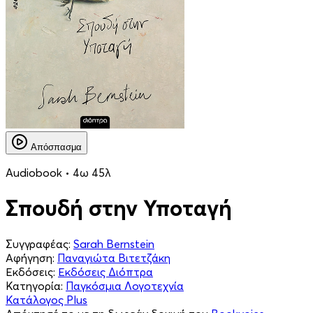
Απόσπασμα
Audiobook • 4ω 45λ
Σπουδή στην Υποταγή
Συγγραφέας:
Sarah Bernstein
Αφήγηση:
Παναγιώτα Βιτετζάκη
Εκδόσεις:
Εκδόσεις Διόπτρα
Κατηγορία:
Παγκόσμια Λογοτεχνία
Κατάλογος Plus