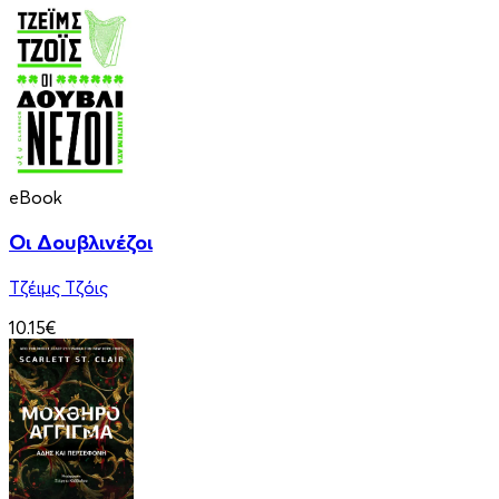
eBook
Οι Δουβλινέζοι
Τζέιμς Τζόις
10.15€