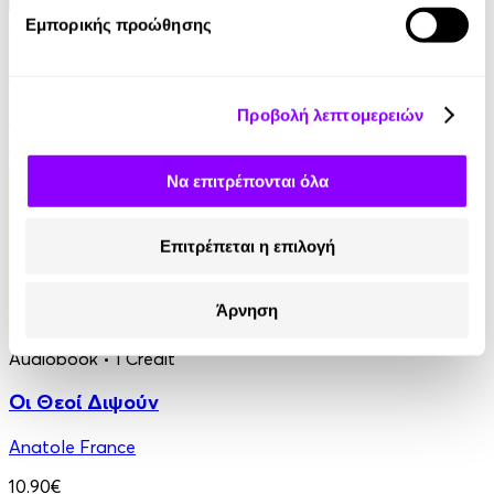
Εμπορικής προώθησης
Audiobook
• 1 Credit
Ο Τελευταίος των Μοϊκανών
James Fenimore Cooper
Προβολή λεπτομερειών
13.90€
Να επιτρέπονται όλα
Επιτρέπεται η επιλογή
Άρνηση
Audiobook
• 1 Credit
Οι Θεοί Διψούν
Anatole France
10.90€