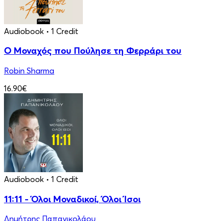
Audiobook
• 1 Credit
Ο Μοναχός που Πούλησε τη Φερράρι του
Robin Sharma
16.90€
Audiobook
• 1 Credit
11:11 - Όλοι Μοναδικοί, Όλοι Ίσοι
Δημήτρης Παπανικολάου