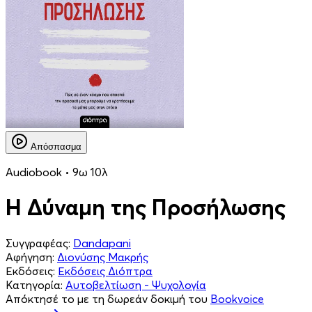
Απόσπασμα
Audiobook • 9ω 10λ
Η Δύναμη της Προσήλωσης
Συγγραφέας:
Dandapani
Αφήγηση:
Διονύσης Μακρής
Εκδόσεις:
Εκδόσεις Διόπτρα
Κατηγορία:
Αυτοβελτίωση - Ψυχολογία
Απόκτησέ το με τη δωρεάν δοκιμή του
Bookvoice