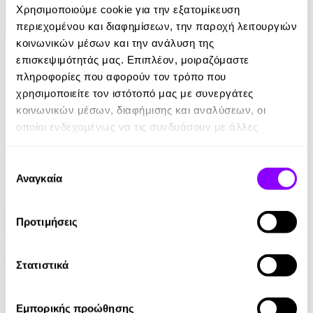
Χρησιμοποιούμε cookie για την εξατομίκευση
περιεχομένου και διαφημίσεων, την παροχή λειτουργιών
κοινωνικών μέσων και την ανάλυση της
eBook
επισκεψιμότητάς μας. Επιπλέον, μοιραζόμαστε
21 Ευκαιρίες να ξεπεράσεις τον εαυτό σου
πληροφορίες που αφορούν τον τρόπο που
χρησιμοποιείτε τον ιστότοπό μας με συνεργάτες
Theresa Cheung
κοινωνικών μέσων, διαφήμισης και αναλύσεων, οι
οποίοι ενδεχομένως να τις συνδυάσουν με άλλες
8.99€
πληροφορίες που τους έχετε παραχωρήσει ή τις οποίες
έχουν συλλέξει σε σχέση με την από μέρους σας χρήση
Επιλογή
των υπηρεσιών τους.
Αναγκαία
συγκατάθεσης
Προτιμήσεις
Audiobook
• 1 Credit
Στατιστικά
Τα μυστικά του μοναχού που πούλησε τη Ferrari
του
Εμπορικής προώθησης