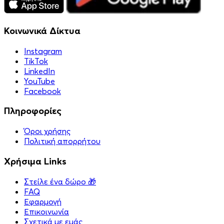
Κοινωνικά Δίκτυα
Instagram
TikTok
LinkedIn
YouTube
Facebook
Πληροφορίες
Όροι χρήσης
Πολιτική απορρήτου
Χρήσιμα Links
Στείλε ένα δώρο 🎁
FAQ
Εφαρμογή
Επικοινωνία
Σχετικά με εμάς