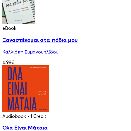
eBook
Ξαναστέκομαι στα πόδια μου
Καλλιόπη Εμμανουηλίδου
4.99€
Audiobook
• 1 Credit
Όλα Είναι Μάταια