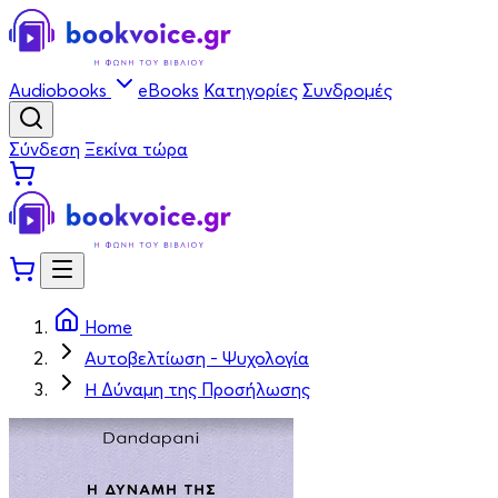
Audiobooks
eBooks
Κατηγορίες
Συνδρομές
Σύνδεση
Ξεκίνα τώρα
Home
Αυτοβελτίωση - Ψυχολογία
Η Δύναμη της Προσήλωσης