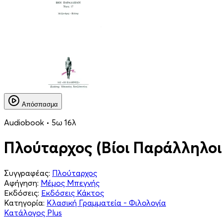
Απόσπασμα
Audiobook • 5ω 16λ
Πλούταρχος (Βίοι Παράλληλοι
Συγγραφέας:
Πλούταρχος
Αφήγηση:
Μέμος Μπεγνής
Εκδόσεις:
Εκδόσεις Κάκτος
Κατηγορία:
Κλασική Γραμματεία - Φιλολογία
Κατάλογος Plus