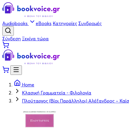
Audiobooks
eBooks
Κατηγορίες
Συνδρομές
Σύνδεση
Ξεκίνα τώρα
Home
Κλασική Γραμματεία - Φιλολογία
Πλούταρχος (Βίοι Παράλληλοι) Αλέξανδρος – Καί