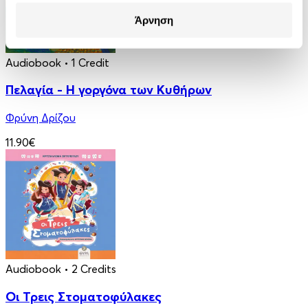
Άρνηση
Audiobook
• 1 Credit
Πελαγία - Η γοργόνα των Κυθήρων
Φρύνη Δρίζου
11.90€
Audiobook
• 2 Credits
Οι Τρεις Στοματοφύλακες