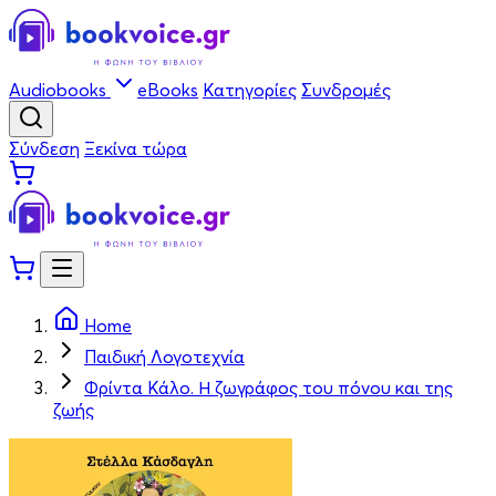
Audiobooks
eBooks
Κατηγορίες
Συνδρομές
Σύνδεση
Ξεκίνα τώρα
Home
Παιδική Λογοτεχνία
Φρίντα Κάλο. Η ζωγράφος του πόνου και της
ζωής