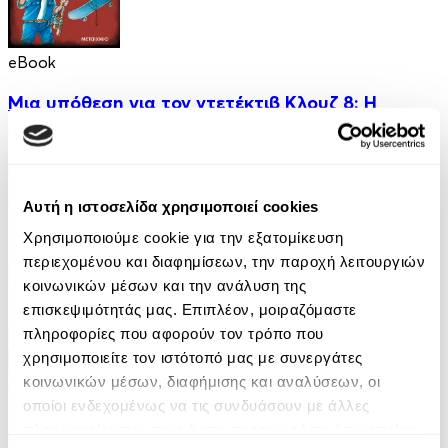
eBook
Μια υπόθεση για τον ντετέκτιβ Κλουζ 8: Η
παγίδα της μοτσαρέλας
Jurgen Banscherus
6.99€
Αυτή η ιστοσελίδα χρησιμοποιεί cookies
Χρησιμοποιούμε cookie για την εξατομίκευση
περιεχομένου και διαφημίσεων, την παροχή λειτουργιών
κοινωνικών μέσων και την ανάλυση της
επισκεψιμότητάς μας. Επιπλέον, μοιραζόμαστε
πληροφορίες που αφορούν τον τρόπο που
χρησιμοποιείτε τον ιστότοπό μας με συνεργάτες
κοινωνικών μέσων, διαφήμισης και αναλύσεων, οι
Audiobook
• 1 Credit
οποίοι ενδεχομένως να τις συνδυάσουν με άλλες
Κάτω από τον Ίδιο Ουρανό
πληροφορίες που τους έχετε παραχωρήσει ή τις οποίες