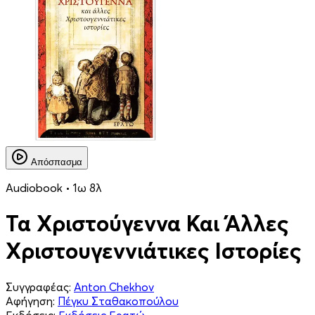
Απόσπασμα
Audiobook • 1ω 8λ
Τα Χριστούγεννα Και Άλλες
Χριστουγεννιάτικες Ιστορίες
Συγγραφέας:
Anton Chekhov
Αφήγηση:
Πέγκυ Σταθακοπούλου
Εκδόσεις:
Εκδόσεις Ερατώ