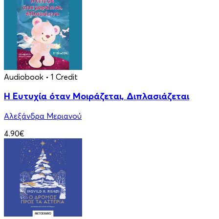
Audiobook
• 1 Credit
Η Ευτυχία όταν Μοιράζεται, Διπλασιάζεται
Αλεξάνδρα Μεριανού
4.90€