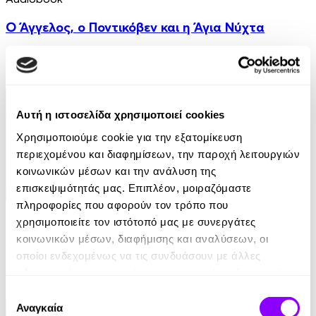
Ο Άγγελος, ο Ποντικόβεν και η Άγια Νύχτα
Πηνελόπη Μωραΐτου
5.00€
Αυτή η ιστοσελίδα χρησιμοποιεί cookies
Χρησιμοποιούμε cookie για την εξατομίκευση
περιεχομένου και διαφημίσεων, την παροχή λειτουργιών
κοινωνικών μέσων και την ανάλυση της
επισκεψιμότητάς μας. Επιπλέον, μοιραζόμαστε
πληροφορίες που αφορούν τον τρόπο που
Audiobook
• 1 Credit
χρησιμοποιείτε τον ιστότοπό μας με συνεργάτες
Χριστούγεννα στη Χοροβρεκεξούπολη
κοινωνικών μέσων, διαφήμισης και αναλύσεων, οι
οποίοι ενδεχομένως να τις συνδυάσουν με άλλες
Ελευθερία Μάρη-Σταμουλακάτου
πληροφορίες που τους έχετε παραχωρήσει ή τις οποίες
έχουν συλλέξει σε σχέση με την από μέρους σας χρήση
7.00€
3.50€
(-50%)
Επιλογή
των υπηρεσιών τους.
Αναγκαία
συγκατάθεσης