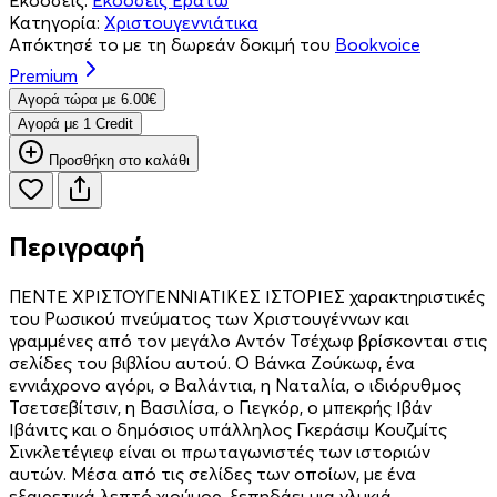
Κατηγορία:
Χριστουγεννιάτικα
Απόκτησέ το με τη δωρεάν δοκιμή του
Bookvoice
Premium
Aγορά τώρα με 6.00€
Aγορά με 1 Credit
Προσθήκη στο καλάθι
Περιγραφή
ΠΕΝΤΕ ΧΡΙΣΤΟΥΓΕΝΝΙΑΤΙΚΕΣ ΙΣΤΟΡΙΕΣ χαρακτηριστικές
του Ρωσικού πνεύματος των Χριστουγέννων και
γραμμένες από τον μεγάλο Αντόν Τσέχωφ βρίσκονται στις
σελίδες του βιβλίου αυτού. Ο Βάνκα Ζούκωφ, ένα
εννιάχρονο αγόρι, ο Βαλάντια, η Ναταλία, ο ιδιόρυθμος
Τσετσεβίτσιν, η Βασιλίσα, ο Γιεγκόρ, ο μπεκρής Ιβάν
Ιβάνιτς και ο δημόσιος υπάλληλος Γκεράσιμ Κουζμίτς
Σινκλετέγιεφ είναι οι πρωταγωνιστές των ιστοριών
αυτών. Μέσα από τις σελίδες των οποίων, με ένα
εξαιρετικά λεπτό χιούμορ, ξεπηδάει μια γλυκιά