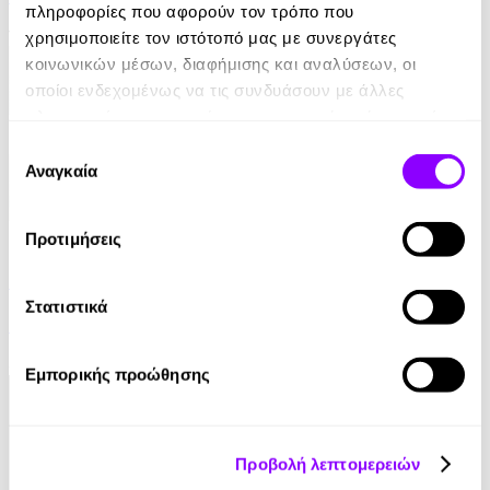
πληροφορίες που αφορούν τον τρόπο που
13.99€
χρησιμοποιείτε τον ιστότοπό μας με συνεργάτες
κοινωνικών μέσων, διαφήμισης και αναλύσεων, οι
οποίοι ενδεχομένως να τις συνδυάσουν με άλλες
πληροφορίες που τους έχετε παραχωρήσει ή τις οποίες
έχουν συλλέξει σε σχέση με την από μέρους σας χρήση
Επιλογή
των υπηρεσιών τους.
Αναγκαία
συγκατάθεσης
eBook
Προτιμήσεις
Γαλάζια Αγελάδα
Στατιστικά
Βασίλης Τσιαμπούσης
8.99€
Εμπορικής προώθησης
Προβολή λεπτομερειών