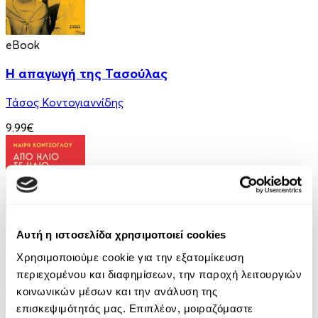
eBook
Η απαγωγή της Τασούλας
Τάσος Κοντογιαννίδης
9.99€
Αυτή η ιστοσελίδα χρησιμοποιεί cookies
Χρησιμοποιούμε cookie για την εξατομίκευση
eBook
περιεχομένου και διαφημίσεων, την παροχή λειτουργιών
Από ήλιο σε ήλιο: Αποσπερίτης
κοινωνικών μέσων και την ανάλυση της
επισκεψιμότητάς μας. Επιπλέον, μοιραζόμαστε
Μαίρη Κόντζογλου