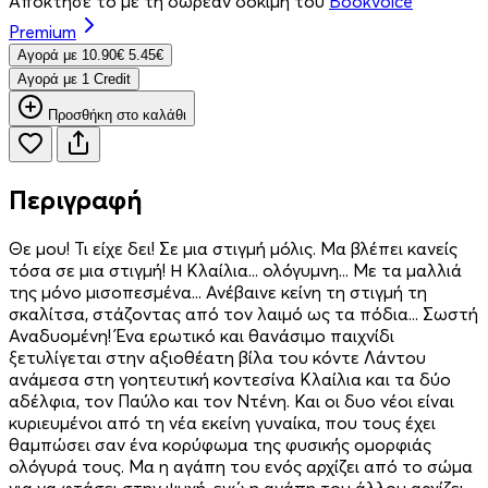
Απόκτησέ το με τη δωρεάν δοκιμή του
Bookvoice
Premium
Aγορά με
10.90€
5.45€
Aγορά με 1 Credit
Προσθήκη στο καλάθι
Περιγραφή
Θε μου! Τι είχε δει! Σε μια στιγμή μόλις. Μα βλέπει κανείς
τόσα σε μια στιγμή! Η Κλαίλια... ολόγυμνη... Με τα μαλλιά
της μόνο μισοπεσμένα... Ανέβαινε κείνη τη στιγμή τη
σκαλίτσα, στάζοντας από τον λαιμό ως τα πόδια... Σωστή
Αναδυομένη! Ένα ερωτικό και θανάσιμο παιχνίδι
ξετυλίγεται στην αξιοθέατη βίλα του κόντε Λάντου
ανάμεσα στη γοητευτική κοντεσίνα Κλαίλια και τα δύο
αδέλφια, τον Παύλο και τον Ντένη. Και οι δυο νέοι είναι
κυριευμένοι από τη νέα εκείνη γυναίκα, που τους έχει
θαμπώσει σαν ένα κορύφωμα της φυσικής ομορφιάς
ολόγυρά τους. Μα η αγάπη του ενός αρχίζει από το σώμα
για να φτάσει στην ψυχή, ενώ η αγάπη του άλλου αρχίζει