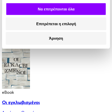
Να επιτρέπονται όλα
Audiobook
• 1 Credit
Επιτρέπεται η επιλογή
Εννέα Κύματα
Δημήτρης Φουσέκης
Άρνηση
9.00€
4.50€
(-50%)
eBook
Οι εγκλωβισμένοι