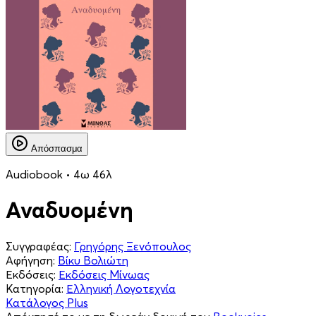
Απόσπασμα
Audiobook • 4ω 46λ
Αναδυομένη
Συγγραφέας:
Γρηγόρης Ξενόπουλος
Αφήγηση:
Βίκυ Βολιώτη
Εκδόσεις:
Εκδόσεις Μίνωας
Κατηγορία:
Ελληνική Λογοτεχνία
Κατάλογος Plus