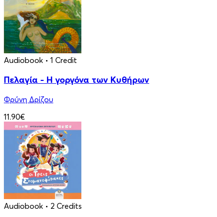
Audiobook
• 1 Credit
Πελαγία - Η γοργόνα των Κυθήρων
Φρύνη Δρίζου
11.90€
Audiobook
• 2 Credits