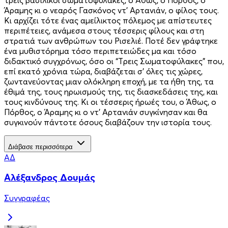
Άραμης κι ο νεαρός Γασκόνος ντ’ Aρτανιάν, ο φίλος τους.
Kι αρχίζει τότε ένας αμείλικτος πόλεμος με απίστευτες
περιπέτειες, ανάμεσα στους τέσσερις φίλους και στη
στρατιά των ανθρώπων του Pισελιέ. Ποτέ δεν γράφτηκε
ένα μυθιστόρημα τόσο περιπετειώδες μα και τόσο
διδακτικό συγχρόνως, όσο οι “Tρεις Σωματοφύλακες” που,
επί εκατό χρόνια τώρα, διαβάζεται σ’ όλες τις χώρες,
ζωντανεύοντας μιαν ολόκληρη εποχή, με τα ήθη της, τα
έθιμά της, τους ηρωισμούς της, τις διασκεδάσεις της, και
τους κινδύνους της. Kι οι τέσσερις ήρωές του, ο Άθως, ο
Πόρθος, ο Άραμης κι ο ντ’ Aρτανιάν συγκίνησαν και θα
συγκινούν πάντοτε όσους διαβάζουν την ιστορία τους.
Διάβασε περισσότερα
ΑΔ
Αλέξανδρος Δουμάς
Συγγραφέας