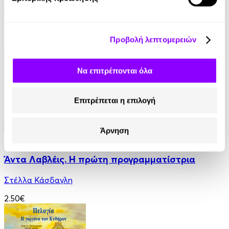
Κάτω από τον Ίδιο Ουρανό
Γιώτα Λιβάνη
Προβολή λεπτομερειών
4.90€
Να επιτρέπονται όλα
Επιτρέπεται η επιλογή
Άρνηση
Audiobook
• 1 Credit
Άντα Λαβλέις. Η πρώτη προγραμματίστρια
Στέλλα Κάσδαγλη
2.50€