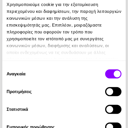
Χρησιμοποιούμε cookie για την εξατομίκευση
περιεχομένου και διαφημίσεων, την παροχή λειτουργιών
κοινωνικών μέσων και την ανάλυση της
επισκεψιμότητάς μας. Επιπλέον, μοιραζόμαστε
eBook
πληροφορίες που αφορούν τον τρόπο που
Μια υπόθεση για τον ντετέκτιβ Κλουζ 8: Η
χρησιμοποιείτε τον ιστότοπό μας με συνεργάτες
παγίδα της μοτσαρέλας
κοινωνικών μέσων, διαφήμισης και αναλύσεων, οι
οποίοι ενδεχομένως να τις συνδυάσουν με άλλες
Jurgen Banscherus
πληροφορίες που τους έχετε παραχωρήσει ή τις οποίες
έχουν συλλέξει σε σχέση με την από μέρους σας χρήση
6.99€
Επιλογή
των υπηρεσιών τους.
Αναγκαία
συγκατάθεσης
Προτιμήσεις
Στατιστικά
Audiobook
• 1 Credit
Εμπορικής προώθησης