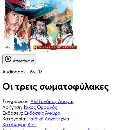
Απόσπασμα
Audiobook • 6ω 3λ
Οι τρεις σωματοφύλακες
Συγγραφέας:
Αλέξανδρος Δουμάς
Αφήγηση:
Νίκος Ορφανός
Εκδόσεις:
Εκδόσεις Άγκυρα
Κατηγορία:
Παιδική Λογοτεχνία
Κατάλογος Kids