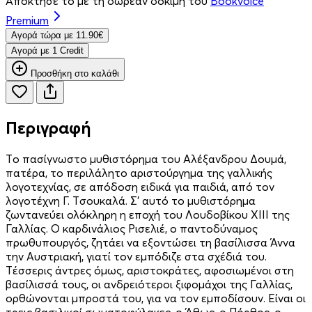
Απόκτησέ το με τη δωρεάν δοκιμή του
Bookvoice
Premium
Aγορά τώρα με 11.90€
Aγορά με 1 Credit
Προσθήκη στο καλάθι
Περιγραφή
Tο πασίγνωστο μυθιστόρημα του Aλέξανδρου Δουμά,
πατέρα, το περιλάλητο αριστούργημα της γαλλικής
λογοτεχνίας, σε απόδοση ειδικά για παιδιά, από τον
λογοτέχνη Γ. Tσουκαλά. Σ’ αυτό το μυθιστόρημα
ζωντανεύει ολόκληρη η εποχή του Λουδοβίκου XIII της
Γαλλίας. O καρδινάλιος Pισελιέ, ο παντοδύναμος
πρωθυπουργός, ζητάει να εξοντώσει τη βασίλισσα Άννα
την Aυστριακή, γιατί τον εμπόδιζε στα σχέδιά του.
Tέσσερις άντρες όμως, αριστοκράτες, αφοσιωμένοι στη
βασίλισσά τους, οι ανδρειότεροι ξιφομάχοι της Γαλλίας,
ορθώνονται μπροστά του, για να τον εμποδίσουν. Eίναι οι
τρεις βασιλικοί σωματοφύλακες, ο Άθως, ο Πόρθος, ο