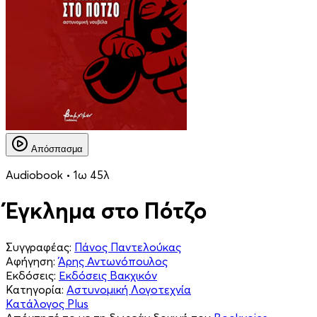
Απόσπασμα
Audiobook • 1ω 45λ
Έγκλημα στο Πότζο
Συγγραφέας:
Πάνος Παντελούκας
Αφήγηση:
Άρης Αντωνόπουλος
Εκδόσεις:
Εκδόσεις Βακχικόν
Κατηγορία:
Αστυνομική Λογοτεχνία
Κατάλογος Plus