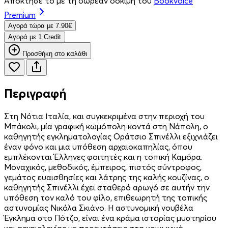
Απόκτησέ το με τη δωρεάν δοκιμή του
Bookvoice
Premium
Aγορά τώρα με 7.90€
Aγορά με 1 Credit
Προσθήκη στο καλάθι
Περιγραφή
Στη Νότια Ιταλία, και συγκεκριμένα στην περιοχή του
Μπάκολι, μία γραφική κωμόπολη κοντά στη Νάπολη, ο
καθηγητής εγκληματολογίας Οράτσιο Σπινέλλι εξιχνιάζει
έναν φόνο και μια υπόθεση αρχαιοκαπηλίας, όπου
εμπλέκονται Έλληνες φοιτητές και η τοπική Καμόρα.
Μοναχικός, μεθοδικός, έμπειρος, πιστός σύντροφος,
γεμάτος ευαισθησίες και λάτρης της καλής κουζίνας, ο
καθηγητής Σπινέλλι έχει σταθερό αρωγό σε αυτήν την
υπόθεση τον καλό του φίλο, επιθεωρητή της τοπικής
αστυνομίας Νικόλα Σκιάνο. Η αστυνομική νουβέλα
Έγκλημα στο Πότζο, είναι ένα κράμα ιστορίας μυστηρίου
και αρχαιολογίας με προεκτάσεις στα κοινωνικά