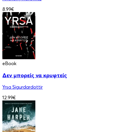
8.99€
eBook
Δεν μπορείς να κρυφτείς
Yrsa Sigurdardottir
12.99€