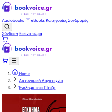
Audiobooks
eBooks
Κατηγορίες
Συνδρομές
Σύνδεση
Ξεκίνα τώρα
Home
Αστυνομική Λογοτεχνία
Έγκλημα στο Πότζο