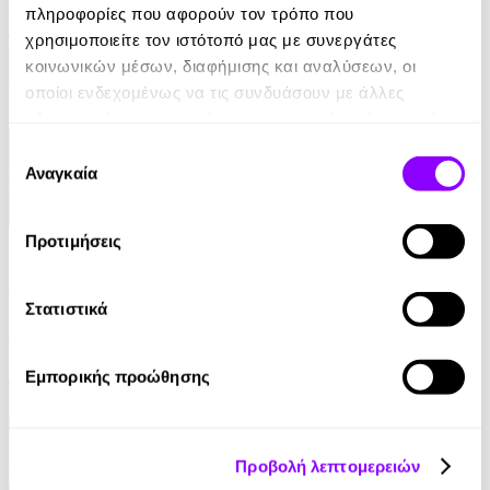
Γρηγόρης Αζαριάδης
πληροφορίες που αφορούν τον τρόπο που
11.99€
χρησιμοποιείτε τον ιστότοπό μας με συνεργάτες
κοινωνικών μέσων, διαφήμισης και αναλύσεων, οι
οποίοι ενδεχομένως να τις συνδυάσουν με άλλες
πληροφορίες που τους έχετε παραχωρήσει ή τις οποίες
έχουν συλλέξει σε σχέση με την από μέρους σας χρήση
Επιλογή
των υπηρεσιών τους.
Αναγκαία
συγκατάθεσης
eBook
Προτιμήσεις
Στον τάφο κάποιου άλλου
Στατιστικά
Ian Rankin
8.99€
Εμπορικής προώθησης
Προβολή λεπτομερειών