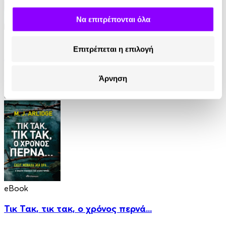
Να επιτρέπονται όλα
eBook
Επιτρέπεται η επιλογή
Αστυνομία
Jo Nesbo
Άρνηση
8.99€
eBook
Τικ Τακ, τικ τακ, ο χρόνος περνά...