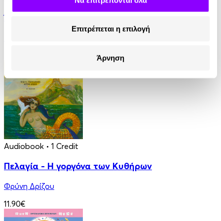
Άντα Λαβλέις. Η πρώτη προγραμματίστρια
Επιτρέπεται η επιλογή
Στέλλα Κάσδαγλη
2.50€
Άρνηση
Audiobook
• 1 Credit
Πελαγία - Η γοργόνα των Κυθήρων
Φρύνη Δρίζου
11.90€