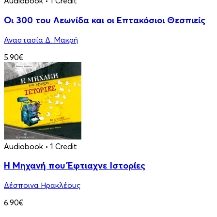
Audiobook
• 1 Credit
Οι 300 του Λεωνίδα και οι Eπτακόσιοι Θεσπιείς
Αναστασία Δ. Μακρή
5.90€
Audiobook
• 1 Credit
Η Μηχανή που Έφτιαχνε Ιστορίες
Δέσποινα Ηρακλέους
6.90€