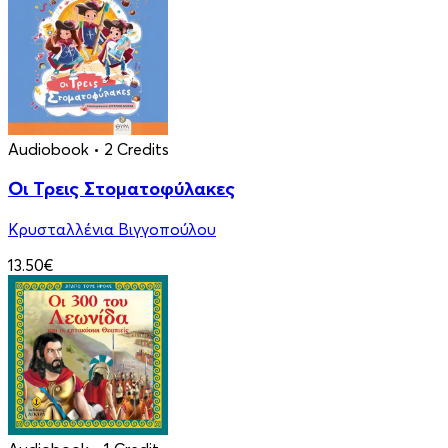
Audiobook
• 2 Credits
Οι Τρεις Στοματοφύλακες
Κρυσταλλένια Βιγγοπούλου
13.50€