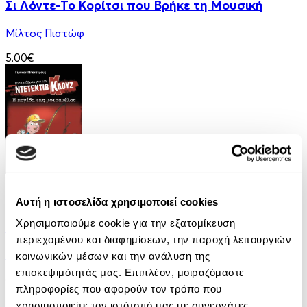
Σι Λόντε-Το Κορίτσι που Βρήκε τη Μουσική
Μίλτος Πιστώφ
5.00€
eBook
Αυτή η ιστοσελίδα χρησιμοποιεί cookies
Μια υπόθεση για τον ντετέκτιβ Κλουζ 8: Η
Χρησιμοποιούμε cookie για την εξατομίκευση
παγίδα της μοτσαρέλας
περιεχομένου και διαφημίσεων, την παροχή λειτουργιών
Jurgen Banscherus
κοινωνικών μέσων και την ανάλυση της
επισκεψιμότητάς μας. Επιπλέον, μοιραζόμαστε
6.99€
πληροφορίες που αφορούν τον τρόπο που
χρησιμοποιείτε τον ιστότοπό μας με συνεργάτες